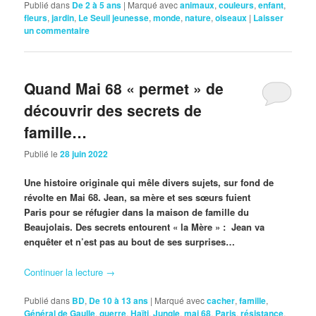
Publié dans
De 2 à 5 ans
|
Marqué avec
animaux
,
couleurs
,
enfant
,
fleurs
,
jardin
,
Le Seuil jeunesse
,
monde
,
nature
,
oiseaux
|
Laisser
un commentaire
Quand Mai 68 « permet » de
découvrir des secrets de
famille…
Publié le
28 juin 2022
Une histoire originale qui mêle divers sujets, sur fond de
révolte en Mai 68. Jean, sa mère et ses sœurs fuient
Paris pour se réfugier dans la maison de famille du
Beaujolais. Des secrets entourent « la Mère » : Jean va
enquêter et n’est pas au bout de ses surprises…
Continuer la lecture
→
Publié dans
BD
,
De 10 à 13 ans
|
Marqué avec
cacher
,
famille
,
Général de Gaulle
,
guerre
,
Haïti
,
Jungle
,
mai 68
,
Paris
,
résistance
,