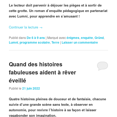
Le lecteur doit parvenir à déjouer les pièges et à sortir de
cette grotte. Un roman d’enquête pédagogique en partenariat
avec Lumni, pour apprendre en s’amusant !
Continuer la lecture
→
Publié dans
De 6 à 9 ans
|
Marqué avec
énigmes
,
enquête
,
Gründ
,
Lumni
,
programme scolaire
,
Terre
|
Laisser un commentaire
Quand des histoires
fabuleuses aident à rêver
éveillé
Publié le
21 juin 2022
Quatre histoires pleines de douceur et de fantaisie, chacune
suivie d’une grande scène sans texte, à observer en
autonomie, pour revivre l’histoire à sa façon et laisser
vagabonder son imagination.