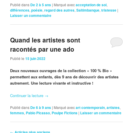
Publié dans
De 2 à 5 ans
|
Marqué avec
acceptation de soi
,
différences
,
poésie
,
regard des autres
,
Saltimbanque
,
tristesse
|
Laisser un commentaire
Quand les artistes sont
racontés par une ado
Publié le
15 juin 2022
Deux nouveaux ouvrages de la collection « 100 % Bio »
permettent aux enfants, dès 9 ans de découvrir des artistes
autrement. Une lecture vivante et instructive !
Continuer la lecture
→
Publié dans
De 6 à 9 ans
|
Marqué avec
art contemporain
,
artistes
,
femmes
,
Pablo Picasso
,
Poulpe Fictions
|
Laisser un commentaire
Navigation
←
Articles plus anciens