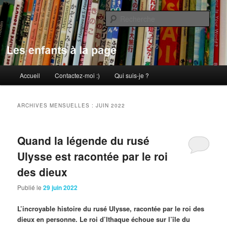
Aller
Aller
au
au
Rech
contenu
contenu
principal
secondaire
Les enfants à la page
Menu
Accueil
Contactez-moi :)
Qui suis-je ?
principal
ARCHIVES MENSUELLES :
JUIN 2022
Quand la légende du rusé
Ulysse est racontée par le roi
des dieux
Publié le
29 juin 2022
L’incroyable histoire du rusé Ulysse, racontée par le roi des
dieux en personne. Le roi d’Ithaque échoue sur l’île du