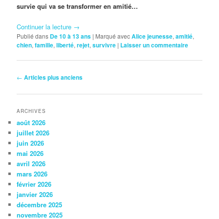
survie qui va se transformer en amitié…
Continuer la lecture
→
Publié dans
De 10 à 13 ans
|
Marqué avec
Alice jeunesse
,
amitié
,
chien
,
famille
,
liberté
,
rejet
,
survivre
|
Laisser un commentaire
Navigation
←
Articles plus anciens
des
articles
ARCHIVES
août 2026
juillet 2026
juin 2026
mai 2026
avril 2026
mars 2026
février 2026
janvier 2026
décembre 2025
novembre 2025