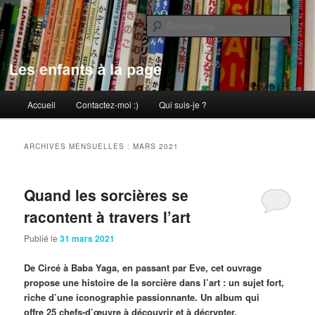
Aller
Aller
au
au
Rech
contenu
contenu
principal
secondaire
Les enfants à la page
Menu
Accueil
Contactez-moi :)
Qui suis-je ?
principal
ARCHIVES MENSUELLES :
MARS 2021
Quand les sorcières se
racontent à travers l’art
Publié le
31 mars 2021
De Circé à Baba Yaga, en passant par Eve, cet ouvrage
propose une histoire de la sorcière dans l’art : un sujet fort,
riche d’une iconographie passionnante. Un album qui
offre 25 chefs-d’œuvre à découvrir et à décrypter.