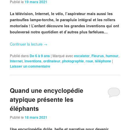
Publié le
19 mars 2021
La télévision, Internet, le vélo, l’aspirateur mais aussi les
pantoufles lampe-torche, le parapluie intégral et les rollers
motorisés ! L’enfant découvre les grandes inventions qui ont
bouleversé notre quotidien et d’autres plus farfelues…
Continuer la lecture
→
Publié dans
De 6 à 9 ans
|
Marqué avec
escalator
,
Fleurus
,
humour
,
Internet
,
inventions
,
ordinateur
,
photographie
,
roue
,
téléphone
|
Laisser un commentaire
Quand une encyclopédie
atypique présente les
éléphants
Publié le
18 mars 2021
Une encyclopédie drôle, belle et narrative pour devenir