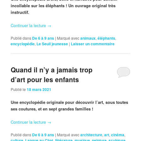
incollable sur les éléphants ! Un ouvrage original très
instructif.
Continuer la lecture
→
Publié dans
De 6 à 9 ans
|
Marqué avec
animaux
,
éléphants
,
encyclopédie
,
Le Seuil jeunesse
|
Laisser un commentaire
Quand il n’y a jamais trop
d’art pour les enfants
Publié le
18 mars 2021
Une encyclopédie originale pour découvrir l’art, sous toutes
ses coutures, et en sept grandes familles !
Continuer la lecture
→
Publié dans
De 6 à 9 ans
|
Marqué avec
architecture
,
art
,
cinéma
,
culture
,
Langue au Chat
,
littérature
,
musique
,
peinture
,
sculpture
,