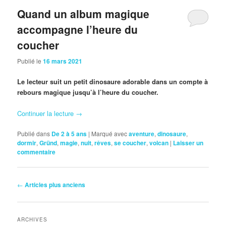
Quand un album magique
accompagne l’heure du
coucher
Publié le
16 mars 2021
Le lecteur suit un petit dinosaure adorable dans un compte à
rebours magique jusqu’à l’heure du coucher.
Continuer la lecture
→
Publié dans
De 2 à 5 ans
|
Marqué avec
aventure
,
dinosaure
,
dormir
,
Gründ
,
magie
,
nuit
,
rêves
,
se coucher
,
volcan
|
Laisser un
commentaire
Navigation
←
Articles plus anciens
des
articles
ARCHIVES