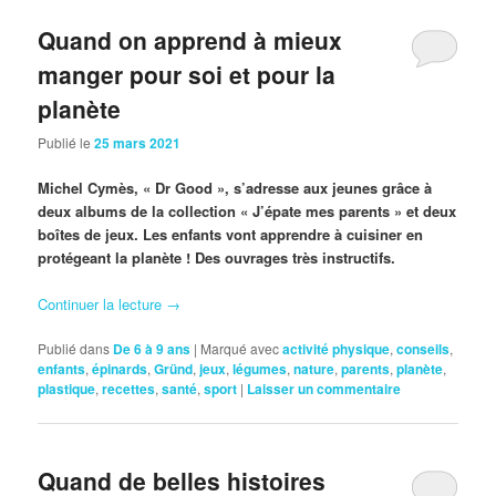
Quand on apprend à mieux
manger pour soi et pour la
planète
Publié le
25 mars 2021
Michel Cymès, « Dr Good », s’adresse aux jeunes grâce à
deux albums de la collection « J’épate mes parents » et deux
boîtes de jeux. Les enfants vont apprendre à cuisiner en
protégeant la planète ! Des ouvrages très instructifs.
Continuer la lecture
→
Publié dans
De 6 à 9 ans
|
Marqué avec
activité physique
,
conseils
,
enfants
,
épinards
,
Gründ
,
jeux
,
légumes
,
nature
,
parents
,
planète
,
plastique
,
recettes
,
santé
,
sport
|
Laisser un commentaire
Quand de belles histoires