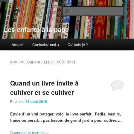
Aller
Aller
au
au
Rech
contenu
contenu
principal
secondaire
Les enfants à la page
Menu
Accueil
Contactez-moi :)
Qui suis-je ?
principal
ARCHIVES MENSUELLES :
AOÛT 2018
Quand un livre invite à
cultiver et se cultiver
Publié le
25 août 2018
Envie d’un vrai potager, voici le livre parfait ! Radis, basilic,
fraise ou persil… pas besoin de grand jardin pour cultiver…
Continuer la lecture
→