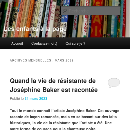
Aller
Aller
au
au
Rech
contenu
contenu
principal
secondaire
Les enfants à la page
Menu
Accueil
Contactez-moi :)
Qui suis-je ?
principal
ARCHIVES MENSUELLES :
MARS 2023
Quand la vie de résistante de
Joséphine Baker est racontée
Publié le
31 mars 2023
Tout le monde connaît l’artiste Joséphine Baker. Cet ouvrage
raconte de façon romancée, mais en se basant sur des faits
historiques, la vie de la résistante que l’artiste a été. Une
autre forme de courage pour la chanteuse noire.