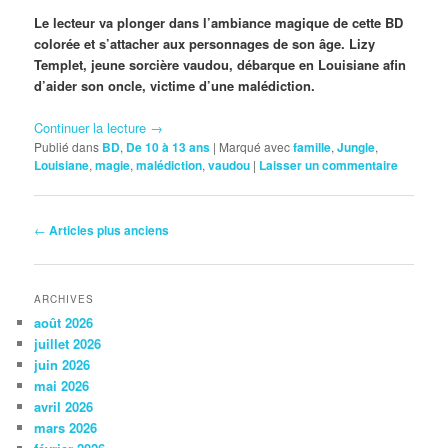
Le lecteur va plonger dans l’ambiance magique de cette BD
colorée et s’attacher aux personnages de son âge. Lizy
Templet, jeune sorcière vaudou, débarque en Louisiane afin
d’aider son oncle, victime d’une malédiction.
Continuer la lecture
→
Publié dans
BD
,
De 10 à 13 ans
|
Marqué avec
famille
,
Jungle
,
Louisiane
,
magie
,
malédiction
,
vaudou
|
Laisser un commentaire
Navigation
←
Articles plus anciens
des
articles
ARCHIVES
août 2026
juillet 2026
juin 2026
mai 2026
avril 2026
mars 2026