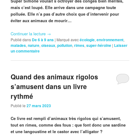
Super Simone voulait s’octroyer des congés bien mérités,
mais c’est loupé. Elle arrive dans une campagne toute
polluée. Elle n’a pas d’autre choix que d’intervenir pour
éviter aux animaux de mourir…
Continuer la lecture
→
Publié dans
De 6 à 9 ans
|
Marqué avec
écologie
,
environnement
,
malades
,
nature
,
oiseaux
,
pollution
,
rimes
,
super-héroïne
|
Laisser
un commentaire
Quand des animaux rigolos
s’amusent dans un livre
rythmé
Publié le
27 mars 2023
Ce livre est rempli d’animaux très rigolos qui s’amusent,
tout en rimes, comme des fous
: que font donc une sardine
et une langoustine et le castor avec l’alligator ?