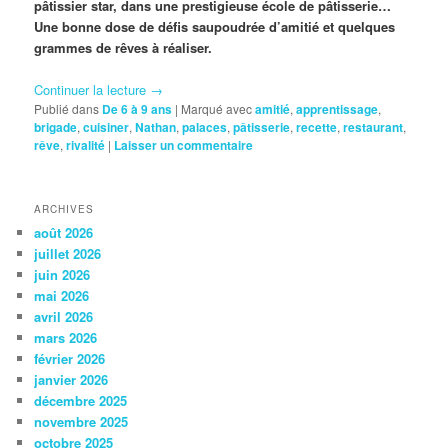
pâtissier star, dans une prestigieuse école de pâtisserie…
Une bonne dose de défis saupoudrée d’amitié et quelques
grammes de rêves à réaliser.
Continuer la lecture
→
Publié dans
De 6 à 9 ans
|
Marqué avec
amitié
,
apprentissage
,
brigade
,
cuisiner
,
Nathan
,
palaces
,
pâtisserie
,
recette
,
restaurant
,
rêve
,
rivalité
|
Laisser un commentaire
ARCHIVES
août 2026
juillet 2026
juin 2026
mai 2026
avril 2026
mars 2026
février 2026
janvier 2026
décembre 2025
novembre 2025
octobre 2025