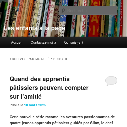
Aller
Aller
au
au
Rech
contenu
contenu
principal
secondaire
Les enfants à la page
Menu
Accueil
Contactez-moi :)
Qui suis-je ?
principal
ARCHIVES PAR MOT-CLÉ :
BRIGADE
Quand des apprentis
pâtissiers peuvent compter
sur l’amitié
Publié le
10 mars 2025
Cette nouvelle série raconte les aventures passionnantes de
quatre jeunes apprentis pâtissiers guidés par Silax, le chef