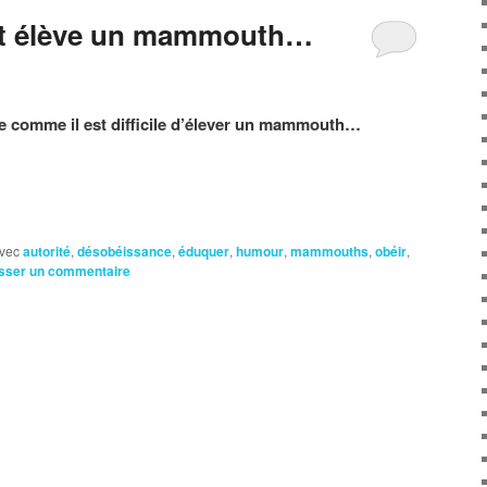
nt élève un mammouth…
te comme il est difficile d’élever un mammouth…
vec
autorité
,
désobéissance
,
éduquer
,
humour
,
mammouths
,
obéir
,
sser un commentaire