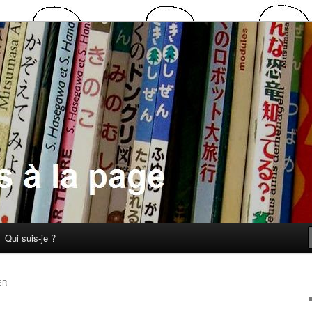
 la page
Qui suis-je ?
ER