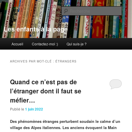
Aller
Aller
au
au
Rech
contenu
contenu
principal
secondaire
Les enfants à la page
Menu
Accueil
Contactez-moi :)
Qui suis-je ?
principal
ARCHIVES PAR MOT-CLÉ :
ÉTRANGERS
Quand ce n’est pas de
l’étranger dont il faut se
méfier…
Publié le
1 juin 2022
Des phénomènes étranges perturbent soudain le calme d’un
village des Alpes italiennes. Les anciens évoquent la Main