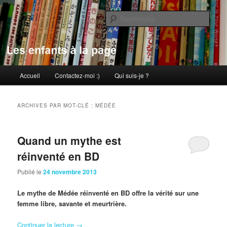
Aller
Aller
au
au
Rech
contenu
contenu
principal
secondaire
Les enfants à la page
Menu
Accueil
Contactez-moi :)
Qui suis-je ?
principal
ARCHIVES PAR MOT-CLÉ :
MÉDÉE
Quand un mythe est
réinventé en BD
Publié le
24 novembre 2013
Le mythe de Médée réinventé en BD offre la vérité sur une
femme libre, savante et meurtrière.
Continuer la lecture
→