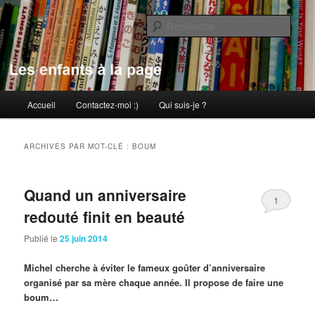
Aller
Aller
au
au
Rech
contenu
contenu
principal
secondaire
Les enfants à la page
Menu
Accueil
Contactez-moi :)
Qui suis-je ?
principal
ARCHIVES PAR MOT-CLÉ :
BOUM
Quand un anniversaire
1
redouté finit en beauté
Publié le
25 juin 2014
Michel cherche à éviter le fameux goûter d’anniversaire
organisé par sa mère chaque année. Il propose de faire une
boum…