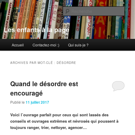
Aller
Aller
au
au
Rech
contenu
contenu
principal
secondaire
Les enfants à la page
Menu
Accueil
Contactez-moi :)
Qui suis-je ?
principal
ARCHIVES PAR MOT-CLÉ :
DÉSORDRE
Quand le désordre est
encouragé
Publié le
11 juillet 2017
Voici l’ouvrage parfait pour ceux qui sont lassés des
conseils et ouvrages extrêmes et névrosés qui poussent à
toujours ranger, trier, nettoyer, agencer…