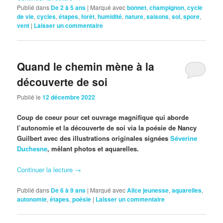
Publié dans
De 2 à 5 ans
|
Marqué avec
bonnet
,
champignon
,
cycle
de vie
,
cycles
,
étapes
,
forêt
,
humidité
,
nature
,
saisons
,
sol
,
spore
,
vent
|
Laisser un commentaire
Quand le chemin mène à la
découverte de soi
Publié le
12 décembre 2022
Coup de coeur pour cet ouvrage magnifique qui aborde
l’autonomie et la découverte de soi via la poésie de Nancy
Guilbert avec des illustrations originales signées
Séverine
Duchesne
, mêlant photos et aquarelles.
Continuer la lecture
→
Publié dans
De 6 à 9 ans
|
Marqué avec
Alice jeunesse
,
aquarelles
,
autonomie
,
étapes
,
poésie
|
Laisser un commentaire