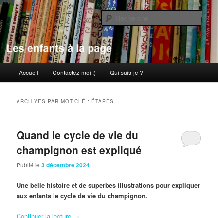
Aller
Aller
au
au
Rech
contenu
contenu
principal
secondaire
Les enfants à la page
Menu
Accueil
Contactez-moi :)
Qui suis-je ?
principal
ARCHIVES PAR MOT-CLÉ :
ÉTAPES
Quand le cycle de vie du
champignon est expliqué
Publié le
3 décembre 2024
Une belle histoire et de superbes illustrations pour expliquer
aux enfants le cycle de vie du champignon.
Continuer la lecture
→