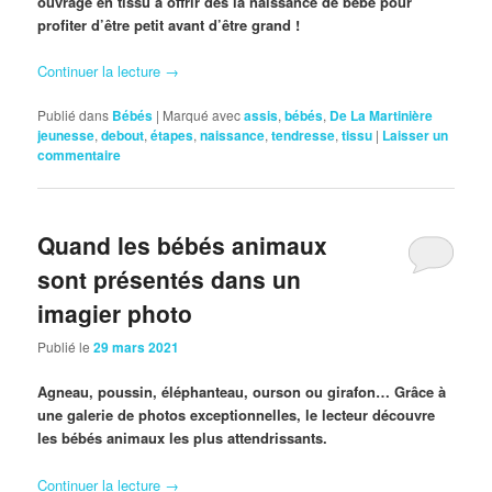
ouvrage en tissu à offrir dès la naissance de bébé pour
profiter d’être petit avant d’être grand !
Continuer la lecture
→
Publié dans
Bébés
|
Marqué avec
assis
,
bébés
,
De La Martinière
jeunesse
,
debout
,
étapes
,
naissance
,
tendresse
,
tissu
|
Laisser un
commentaire
Quand les bébés animaux
sont présentés dans un
imagier photo
Publié le
29 mars 2021
Agneau, poussin, éléphanteau, ourson ou girafon… Grâce à
une galerie de photos exceptionnelles, le lecteur découvre
les bébés animaux les plus attendrissants.
Continuer la lecture
→