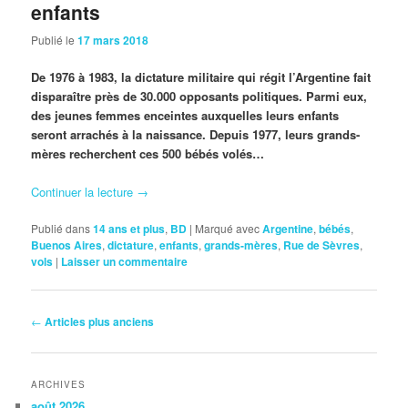
enfants
Publié le
17 mars 2018
De 1976 à 1983, la dictature militaire qui régit l’Argentine fait
disparaître près de 30.000 opposants politiques. Parmi eux,
des jeunes femmes enceintes auxquelles leurs enfants
seront arrachés à la naissance. Depuis 1977, leurs grands-
mères recherchent ces 500 bébés volés…
Continuer la lecture
→
Publié dans
14 ans et plus
,
BD
|
Marqué avec
Argentine
,
bébés
,
Buenos Aires
,
dictature
,
enfants
,
grands-mères
,
Rue de Sèvres
,
vols
|
Laisser un commentaire
Navigation
←
Articles plus anciens
des
articles
ARCHIVES
août 2026