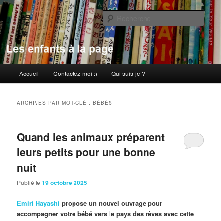
Aller
Aller
au
au
Rech
contenu
contenu
principal
secondaire
Les enfants à la page
Menu
Accueil
Contactez-moi :)
Qui suis-je ?
principal
ARCHIVES PAR MOT-CLÉ :
BÉBÉS
Quand les animaux préparent
leurs petits pour une bonne
nuit
Publié le
19 octobre 2025
Emiri Hayashi
propose un nouvel ouvrage pour
accompagner votre bébé vers le pays des rêves avec cette