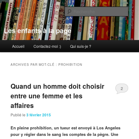
Aller
Aller
au
au
Rech
contenu
contenu
principal
secondaire
Les enfants à la page
Menu
Accueil
Contactez-moi :)
Qui suis-je ?
principal
ARCHIVES PAR MOT-CLÉ :
PROHIBITION
Quand un homme doit choisir
2
entre une femme et les
affaires
Publié le
3 février 2015
En pleine prohibition, un tueur est envoyé à Los Angeles
pour y régler dans le sang les comptes de la pègre. Une