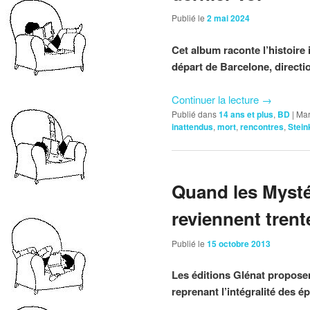
Publié le
2 mai 2024
Cet album raconte l’histoire
départ de Barcelone, directio
Continuer la lecture
→
Publié dans
14 ans et plus
,
BD
|
Mar
inattendus
,
mort
,
rencontres
,
Stein
Quand les Mysté
reviennent trent
Publié le
15 octobre 2013
Les éditions Glénat propose
reprenant l’intégralité des é