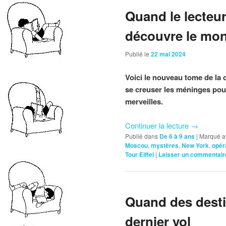
Quand le lecteu
découvre le mo
Publié le
22 mai 2024
Voici le nouveau tome de la 
se creuser les méninges pou
merveilles.
Continuer la lecture
→
Publié dans
De 6 à 9 ans
|
Marqué a
Moscou
,
mystères
,
New York
,
opér
Tour Eiffel
|
Laisser un commentair
Quand des destin
dernier vol