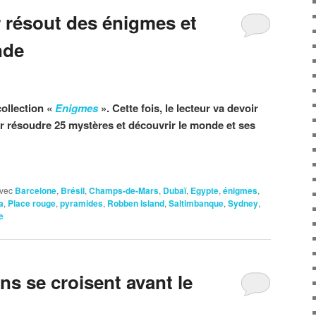
r résout des énigmes et
nde
collection «
Enigmes
». Cette fois, le lecteur va devoir
r résoudre 25 mystères et découvrir le monde et ses
vec
Barcelone
,
Brésil
,
Champs-de-Mars
,
Dubaï
,
Egypte
,
énigmes
,
a
,
Place rouge
,
pyramides
,
Robben Island
,
Saltimbanque
,
Sydney
,
e
s se croisent avant le