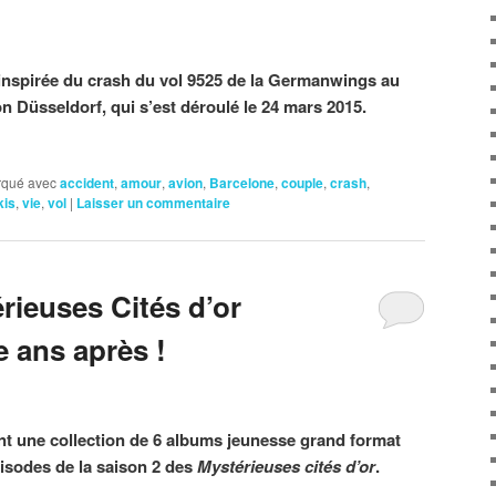
 inspirée du crash du vol 9525 de la Germanwings au
n Düsseldorf, qui s’est déroulé le 24 mars 2015.
qué avec
accident
,
amour
,
avion
,
Barcelone
,
couple
,
crash
,
kis
,
vie
,
vol
|
Laisser un commentaire
rieuses Cités d’or
e ans après !
nt une collection de 6 albums jeunesse grand format
pisodes de la saison 2 des
Mystérieuses cités d’or
.