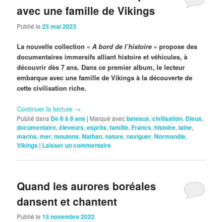
avec une famille de Vikings
Publié le
25 mai 2023
La nouvelle collection «
A bord de l’histoire
» propose des
documentaires immersifs alliant histoire et véhicules, à
découvrir dès 7 ans. Dans ce premier album, le lecteur
embarque avec une famille de Vikings à la découverte de
cette civilisation riche.
Continuer la lecture
→
Publié dans
De 6 à 9 ans
|
Marqué avec
bateaux
,
civilisation
,
Dieux
,
documentaire
,
éleveurs
,
esprits
,
famille
,
Francs
,
histoire
,
laine
,
marins
,
mer
,
moutons
,
Nathan
,
nature
,
naviguer
,
Normandie
,
Vikings
|
Laisser un commentaire
Quand les aurores boréales
dansent et chantent
Publié le
15 novembre 2022