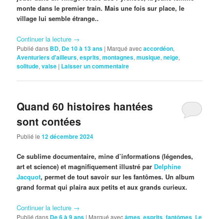
monte dans le premier train. Mais une fois sur place, le
village lui semble étrange..
Continuer la lecture
→
Publié dans
BD
,
De 10 à 13 ans
|
Marqué avec
accordéon
,
Aventuriers d'ailleurs
,
esprits
,
montagnes
,
musique
,
neige
,
solitude
,
valse
|
Laisser un commentaire
Quand 60 histoires hantées
sont contées
Publié le
12 décembre 2024
Ce sublime documentaire, mine d’informations (légendes,
art et science) et magnifiquement illustré par
Delphine
Jacquot
, permet de tout savoir sur les fantômes. Un album
grand format qui plaira aux petits et aux grands curieux.
Continuer la lecture
→
Publié dans
De 6 à 9 ans
|
Marqué avec
âmes
,
esprits
,
fantômes
,
Le