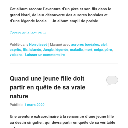
Cet album raconte l’aventure d’un père et son fils dans le
grand Nord, de leur découverte des aurores boréales et
d’une légende locale… Un album empli de poésie.
Continuer la lecture
→
Publié dans
Non classé
|
Marqué avec
aurores boréales
,
ciel
,
esprits
,
fils
,
Islande
,
Jungle
,
légende
,
maladie
,
mort
,
neige
,
père
,
volcans
|
Laisser un commentaire
Quand une jeune fille doit
partir en quête de sa vraie
nature
Publié le
1 mars 2020
Une aventure extraordinaire à la rencontre d’une jeune fille
au destin singulier, qui devra partir en quête de sa véritable