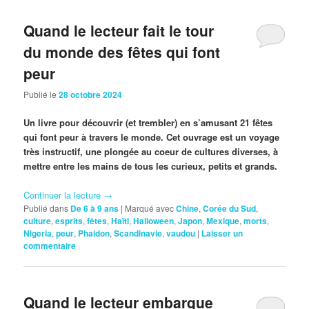
Quand le lecteur fait le tour
du monde des fêtes qui font
peur
Publié le
28 octobre 2024
Un livre pour découvrir (et trembler) en s’amusant 21 fêtes
qui font peur à travers le monde. Cet ouvrage est un voyage
très instructif, une plongée au coeur de cultures diverses, à
mettre entre les mains de tous les curieux, petits et grands.
Continuer la lecture
→
Publié dans
De 6 à 9 ans
|
Marqué avec
Chine
,
Corée du Sud
,
culture
,
esprits
,
fêtes
,
Haïti
,
Halloween
,
Japon
,
Mexique
,
morts
,
Nigeria
,
peur
,
Phaidon
,
Scandinavie
,
vaudou
|
Laisser un
commentaire
Quand le lecteur embarque