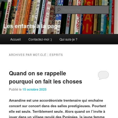
Aller
Aller
au
au
Rech
contenu
contenu
principal
secondaire
Les enfants à la page
Menu
Accueil
Contactez-moi :)
Qui suis-je ?
principal
ARCHIVES PAR MOT-CLÉ :
ESPRITS
Quand on se rappelle
pourquoi on fait les choses
Publié le
15 octobre 2025
Amandine est une accordéoniste trentenaire qui enchaîne
concert sur concert dans des salles prestigieuses. Pourtant
elle est seule. Terriblement seule. Alors quand on l’invite à
jouer dans un village reculé des Pyrénées, la jeune femme