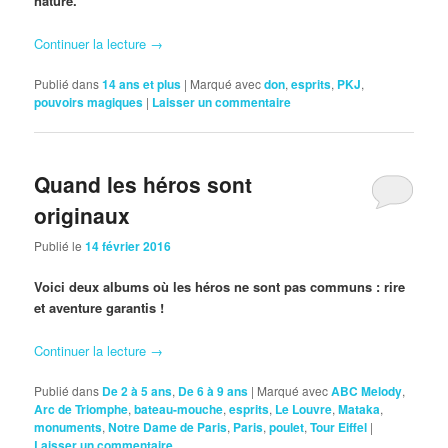
nature.
Continuer la lecture
→
Publié dans
14 ans et plus
|
Marqué avec
don
,
esprits
,
PKJ
,
pouvoirs magiques
|
Laisser un commentaire
Quand les héros sont
originaux
Publié le
14 février 2016
Voici deux albums où les héros ne sont pas communs : rire
et aventure garantis !
Continuer la lecture
→
Publié dans
De 2 à 5 ans
,
De 6 à 9 ans
|
Marqué avec
ABC Melody
,
Arc de Triomphe
,
bateau-mouche
,
esprits
,
Le Louvre
,
Mataka
,
monuments
,
Notre Dame de Paris
,
Paris
,
poulet
,
Tour Eiffel
|
Laisser un commentaire