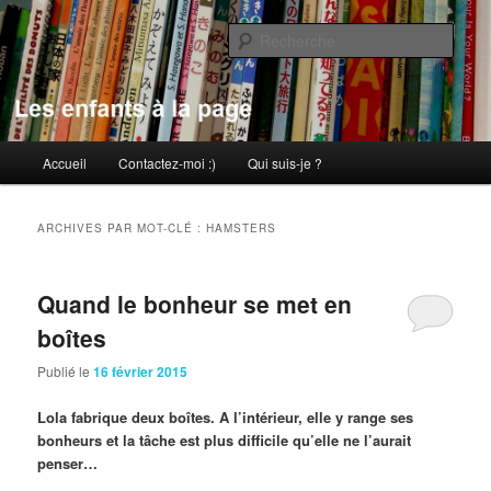
Aller
Aller
au
au
Rech
contenu
contenu
principal
secondaire
Les enfants à la page
Menu
Accueil
Contactez-moi :)
Qui suis-je ?
principal
ARCHIVES PAR MOT-CLÉ :
HAMSTERS
Quand le bonheur se met en
boîtes
Publié le
16 février 2015
Lola fabrique deux boîtes. A l’intérieur, elle y range ses
bonheurs et la tâche est plus difficile qu’elle ne l’aurait
penser…