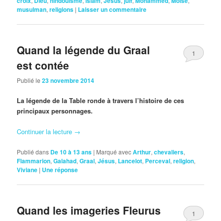
croix
,
Dieu
,
hindouisme
,
islam
,
Jésus
,
juif
,
Mohammed
,
Moïse
,
musulman
,
religions
|
Laisser un commentaire
Quand la légende du Graal
1
est contée
Publié le
23 novembre 2014
La légende de la Table ronde à travers l’histoire de ces
principaux personnages.
Continuer la lecture
→
Publié dans
De 10 à 13 ans
|
Marqué avec
Arthur
,
chevaliers
,
Flammarion
,
Galahad
,
Graal
,
Jésus
,
Lancelot
,
Perceval
,
religion
,
Viviane
|
Une
réponse
Quand les imageries Fleurus
1