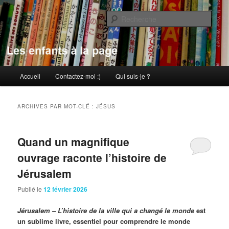
Aller
Aller
au
au
Rech
contenu
contenu
principal
secondaire
Les enfants à la page
Menu
Accueil
Contactez-moi :)
Qui suis-je ?
principal
ARCHIVES PAR MOT-CLÉ :
JÉSUS
Quand un magnifique
ouvrage raconte l’histoire de
Jérusalem
Publié le
12 février 2026
Jérusalem – L’histoire de la ville qui a changé le monde
est
un sublime livre, essentiel pour comprendre le monde