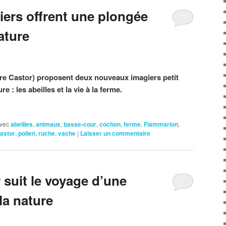
ers offrent une plongée
ature
re Castor) proposent deux nouveaux imagiers petit
e : les abeilles et la vie à la ferme.
vec
abeilles
,
animaux
,
basse-cour
,
cochon
,
ferme
,
Flammarion
,
astor
,
pollen
,
ruche
,
vache
|
Laisser un commentaire
 suit le voyage d’une
 la nature