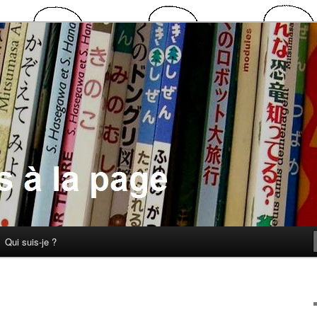
 la page
Qui suis-je ?
N