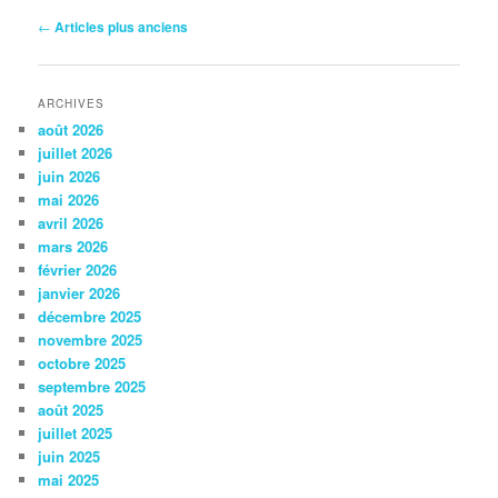
Navigation
←
Articles plus anciens
des
articles
ARCHIVES
août 2026
juillet 2026
juin 2026
mai 2026
avril 2026
mars 2026
février 2026
janvier 2026
décembre 2025
novembre 2025
octobre 2025
septembre 2025
août 2025
juillet 2025
juin 2025
mai 2025