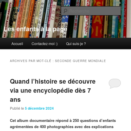
Aller
Aller
au
au
Rech
contenu
contenu
principal
secondaire
Les enfants à la page
Menu
Accueil
Contactez-moi :)
Qui suis-je ?
principal
ARCHIVES PAR MOT-CLÉ :
SECONDE GUERRE MONDIALE
Quand l’histoire se découvre
via une encyclopédie dès 7
ans
Publié le
5 décembre 2024
Cet album documentaire répond à 250 questions d’enfants
agrémentées de 400 photographies avec des explications