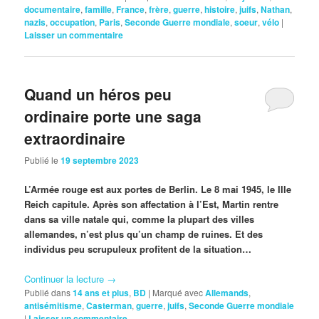
documentaire
,
famille
,
France
,
frère
,
guerre
,
histoire
,
juifs
,
Nathan
,
nazis
,
occupation
,
Paris
,
Seconde Guerre mondiale
,
soeur
,
vélo
|
Laisser un commentaire
Quand un héros peu
ordinaire porte une saga
extraordinaire
Publié le
19 septembre 2023
L’Armée rouge est aux portes de Berlin. Le 8 mai 1945, le IIIe
Reich capitule. Après son affectation à l’Est, Martin rentre
dans sa ville natale qui, comme la plupart des villes
allemandes, n’est plus qu’un champ de ruines. Et des
individus peu scrupuleux profitent de la situation…
Continuer la lecture
→
Publié dans
14 ans et plus
,
BD
|
Marqué avec
Allemands
,
antisémitisme
,
Casterman
,
guerre
,
juifs
,
Seconde Guerre mondiale
|
Laisser un commentaire