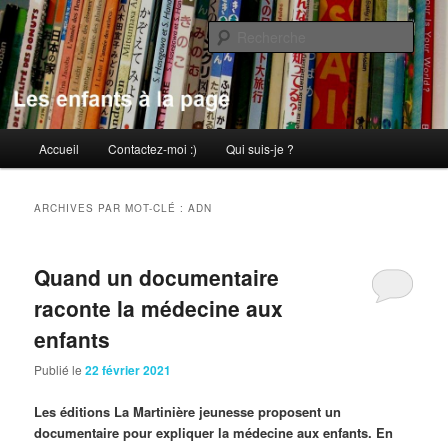
Aller
Aller
au
au
Rech
contenu
contenu
principal
secondaire
Les enfants à la page
Menu
Accueil
Contactez-moi :)
Qui suis-je ?
principal
ARCHIVES PAR MOT-CLÉ :
ADN
Quand un documentaire
raconte la médecine aux
enfants
Publié le
22 février 2021
Les éditions La Martinière jeunesse proposent un
documentaire pour expliquer la médecine aux enfants. En