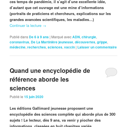
ces temps de pandémie, il s’agit d’une excellente idée,
d’autant que cet ouvrage est une mine d’informations
(portraits de praticiens et chercheurs, explications sur les
grandes avancées scientifiques, les maladies…)
Continuer la lecture
→
Publié dans
De 6 à 9 ans
|
Marqué avec
ADN
,
chirurgie
,
coronavirus
,
De La Martinière jeunesse
,
découvertes
,
grippe
,
médecine
,
recherches
,
sciences
,
vaccin
|
Laisser un commentaire
Quand une encyclopédie de
référence aborde les
sciences
Publié le
15 juin 2020
Les éditions Gallimard jeunesse proposent une
encyclopédie des sciences complète qui aborde plus de 300
sujets ! Le lecteur, dès 9 ans, va venir y piocher des
informations, classées en huit chapitres variés.