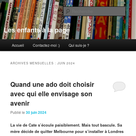
Aller
Aller
au
au
Rech
contenu
contenu
principal
secondaire
Les enfants à la page
Menu
Accueil
Contactez-moi :)
Qui suis-je ?
principal
ARCHIVES MENSUELLES :
JUIN 2024
Quand une ado doit choisir
avec qui elle envisage son
avenir
Publié le
30 juin 2024
La vie de Cate s’écoule paisiblement. Mais tout bascule. Sa
mère décide de quitter Melbourne pour s’installer à Londres