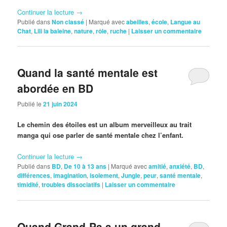
Continuer la lecture
→
Publié dans
Non classé
|
Marqué avec
abeilles
,
école
,
Langue au
Chat
,
Lili la baleine
,
nature
,
rôle
,
ruche
|
Laisser un commentaire
Quand la santé mentale est
abordée en BD
Publié le
21 juin 2024
Le chemin des étoiles est un album merveilleux au trait
manga qui ose parler de santé mentale chez l’enfant.
Continuer la lecture
→
Publié dans
BD
,
De 10 à 13 ans
|
Marqué avec
amitié
,
anxiété
,
BD
,
différences
,
imagination
,
isolement
,
Jungle
,
peur
,
santé mentale
,
timidité
,
troubles dissociatifs
|
Laisser un commentaire
Quand Grand-Pa a un grand