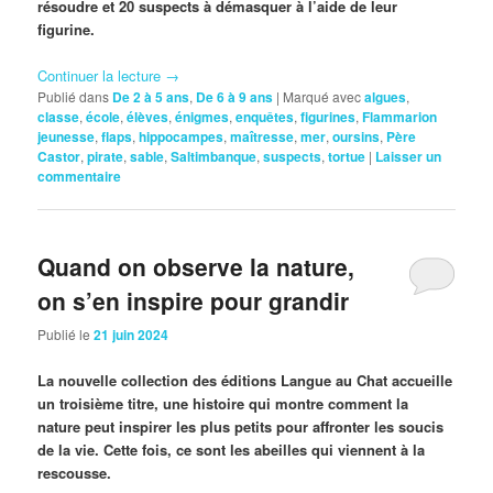
résoudre et 20 suspects à démasquer à l’aide de leur
figurine.
Continuer la lecture
→
Publié dans
De 2 à 5 ans
,
De 6 à 9 ans
|
Marqué avec
algues
,
classe
,
école
,
élèves
,
énigmes
,
enquêtes
,
figurines
,
Flammarion
jeunesse
,
flaps
,
hippocampes
,
maîtresse
,
mer
,
oursins
,
Père
Castor
,
pirate
,
sable
,
Saltimbanque
,
suspects
,
tortue
|
Laisser un
commentaire
Quand on observe la nature,
on s’en inspire pour grandir
Publié le
21 juin 2024
La nouvelle collection des éditions Langue au Chat accueille
un troisième titre, une histoire qui montre comment la
nature peut inspirer les plus petits pour affronter les soucis
de la vie. Cette fois, ce sont les abeilles qui viennent à la
rescousse.