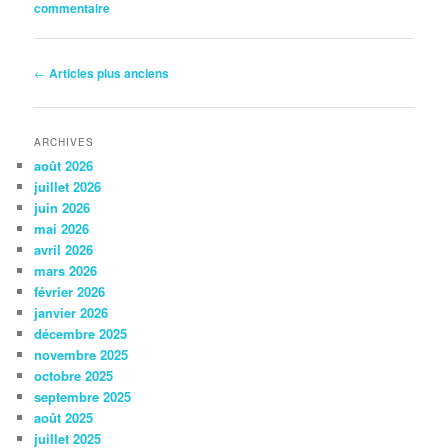
commentaire
Navigation
←
Articles plus anciens
des
articles
ARCHIVES
août 2026
juillet 2026
juin 2026
mai 2026
avril 2026
mars 2026
février 2026
janvier 2026
décembre 2025
novembre 2025
octobre 2025
septembre 2025
août 2025
juillet 2025