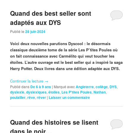
Quand des best seller sont
adaptés aux DYS
Publié le
28 juin 2024
Voici deux nouvelles parutions Dyscool : le désormais
classique deuxième tome de la série Les P’tites Poules où
on fait connaissance avec Carmélito qui veut toucher les
étoiles. L’autre ouvrage est le best seller qui a inspiré la saga
Harry Potter. Deux livres dans une édition adaptée aux DYS.
Continuer la lecture
→
Publié dans
De 6 à 9 ans
|
Marqué avec
Angleterre
,
collège
,
DYS
,
dyslexie
,
dyslexiques
,
étoiles
,
Les P'tites Poules
,
Nathan
,
poulailler
,
rêve
,
rêver
|
Laisser un commentaire
Quand des histoires se lisent
dans le noir…