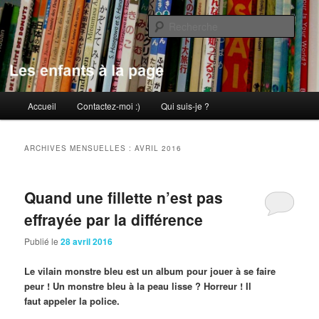
Aller
Aller
au
au
Rech
contenu
contenu
principal
secondaire
Les enfants à la page
Menu
Accueil
Contactez-moi :)
Qui suis-je ?
principal
ARCHIVES MENSUELLES :
AVRIL 2016
Quand une fillette n’est pas
effrayée par la différence
Publié le
28 avril 2016
Le vilain monstre bleu est un album pour jouer à se faire
peur ! Un monstre bleu à la peau lisse ? Horreur ! Il
faut appeler la police.