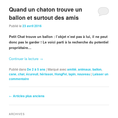
Quand un chaton trouve un
ballon et surtout des amis
Publié le
23 avril 2016
Petit Chat trouve un ballon : l’objet n’est pas à lui, il ne peut
donc pas le garder ! Le voici parti à la recherche du potentiel
propriétaire…
Continuer la lecture
→
Publié dans
De 2 à 5 ans
|
Marqué avec
amitié
,
animaux
,
ballon
,
cane
,
chat
,
écureuil
,
hérisson
,
HongFei
,
lapin
,
nouveau
|
Laisser un
commentaire
Navigation
←
Articles plus anciens
des
articles
ARCHIVES