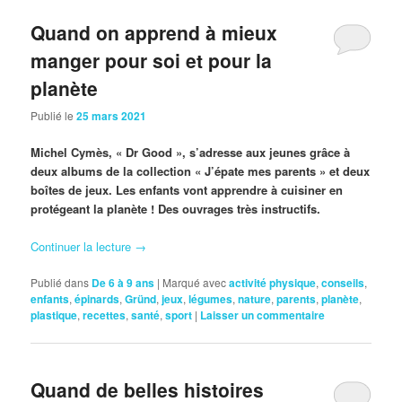
Quand on apprend à mieux
manger pour soi et pour la
planète
Publié le
25 mars 2021
Michel Cymès, « Dr Good », s’adresse aux jeunes grâce à
deux albums de la collection « J’épate mes parents » et deux
boîtes de jeux. Les enfants vont apprendre à cuisiner en
protégeant la planète ! Des ouvrages très instructifs.
Continuer la lecture
→
Publié dans
De 6 à 9 ans
|
Marqué avec
activité physique
,
conseils
,
enfants
,
épinards
,
Gründ
,
jeux
,
légumes
,
nature
,
parents
,
planète
,
plastique
,
recettes
,
santé
,
sport
|
Laisser un commentaire
Quand de belles histoires