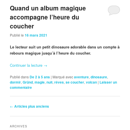
Quand un album magique
accompagne l’heure du
coucher
Publié le
16 mars 2021
Le lecteur suit un petit dinosaure adorable dans un compte à
rebours magique jusqu’à l’heure du coucher.
Continuer la lecture
→
Publié dans
De 2 à 5 ans
|
Marqué avec
aventure
,
dinosaure
,
dormir
,
Gründ
,
magie
,
nuit
,
rêves
,
se coucher
,
volcan
|
Laisser un
commentaire
Navigation
←
Articles plus anciens
des
articles
ARCHIVES