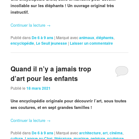
incollable sur les éléphants ! Un ouvrage original très
instructif.
Continuer la lecture
→
Publié dans
De 6 à 9 ans
|
Marqué avec
animaux
,
éléphants
,
encyclopédie
,
Le Seuil jeunesse
|
Laisser un commentaire
Quand il n’y a jamais trop
d’art pour les enfants
Publié le
18 mars 2021
Une encyclopédie originale pour découvrir l’art, sous toutes
ses coutures, et en sept grandes familles !
Continuer la lecture
→
Publié dans
De 6 à 9 ans
|
Marqué avec
architecture
,
art
,
cinéma
,
culture
,
Langue au Chat
,
littérature
,
musique
,
peinture
,
sculpture
,