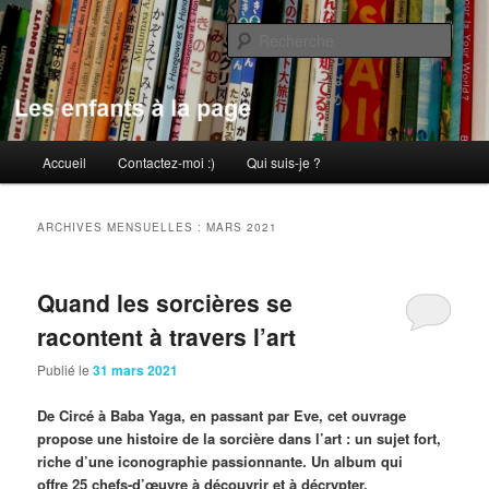
Aller
Aller
au
au
Rech
contenu
contenu
principal
secondaire
Les enfants à la page
Menu
Accueil
Contactez-moi :)
Qui suis-je ?
principal
ARCHIVES MENSUELLES :
MARS 2021
Quand les sorcières se
racontent à travers l’art
Publié le
31 mars 2021
De Circé à Baba Yaga, en passant par Eve, cet ouvrage
propose une histoire de la sorcière dans l’art : un sujet fort,
riche d’une iconographie passionnante. Un album qui
offre 25 chefs-d’œuvre à découvrir et à décrypter.