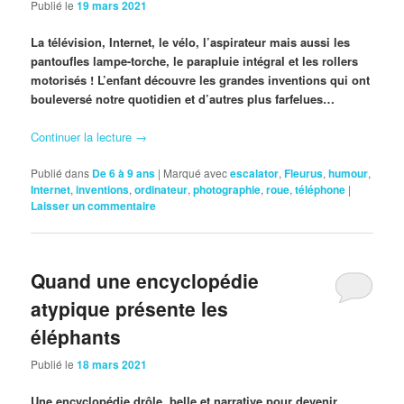
Publié le
19 mars 2021
La télévision, Internet, le vélo, l’aspirateur mais aussi les
pantoufles lampe-torche, le parapluie intégral et les rollers
motorisés ! L’enfant découvre les grandes inventions qui ont
bouleversé notre quotidien et d’autres plus farfelues…
Continuer la lecture
→
Publié dans
De 6 à 9 ans
|
Marqué avec
escalator
,
Fleurus
,
humour
,
Internet
,
inventions
,
ordinateur
,
photographie
,
roue
,
téléphone
|
Laisser un commentaire
Quand une encyclopédie
atypique présente les
éléphants
Publié le
18 mars 2021
Une encyclopédie drôle, belle et narrative pour devenir