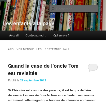
Aller
Aller
au
au
Rech
contenu
contenu
principal
secondaire
Les enfants à la page
Menu
Accueil
Contactez-moi :)
Qui suis-je ?
principal
ARCHIVES MENSUELLES :
SEPTEMBRE 2012
Quand la case de l’oncle Tom
est revisitée
Publié le
27 septembre 2012
Si l’histoire est connue des parents, il est temps de faire
découvrir
La case de l’oncle Tom
aux enfants. Les dessins
subliment cette magnifique histoire de tolérance et d’amour.