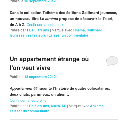
Publié le
18 septembre 2012
Dans la collection Tothème des éditions Gallimard jeunesse,
un nouveau titre
Le cinéma
propose de découvrir le 7e art,
de A à Z.
Continuer la lecture
→
Publié dans
De 6 à 9 ans
|
Marqué avec
cinéma
,
Gallimard
jeunesse
,
réalisateurs
|
Laisser un commentaire
Un appartement étrange où
l’on veut vivre
Publié le
18 septembre 2012
Appartement 44
raconte l’histoire de quatre colocataires,
deux chats, parmi eux, un alien…
Continuer la lecture
→
Publié dans
De 6 à 9 ans
,
MANGAS
|
Marqué avec
Ankama
|
Laisser un commentaire