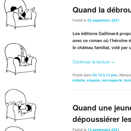
Quand la débroui
Publié le
22 septembre 2021
Les éditions Gallimard propo
avec ce roman où l’héroïne é
le château familial, volé par 
Continuer la lecture
→
Publié dans
De 10 à 13 ans
|
Marqué
enfants
,
enquête
,
escroquerie
,
fami
Quand une jeune
dépoussiérer les
Publié le
13 septembre 2021