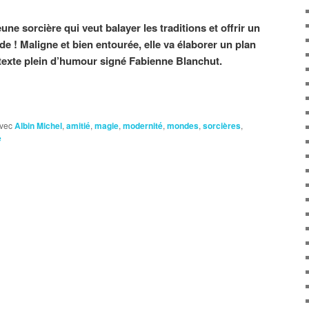
jeune sorcière qui veut balayer les traditions et offrir un
 ! Maligne et bien entourée, elle va élaborer un plan
 texte plein d’humour signé Fabienne Blanchut.
vec
Albin Michel
,
amitié
,
magie
,
modernité
,
mondes
,
sorcières
,
e