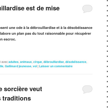
llardise est de mise
sent une ode à la débrouillardise et à la désobéissance
labore un plan pas du tout raisonnable pour récupérer
un escroc.
 avec
adultes
,
animaux
,
cirque
,
débrouillardise
,
désobéissance
,
lle
,
Gallimard jeunesse
,
vol
|
Laisser un commentaire
 sorcière veut
 traditions