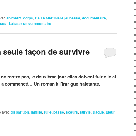
vec
animaux
,
corps
,
De La Martinière jeunesse
,
documentaire
,
nces
|
Laisser un commentaire
a seule façon de survivre
 ne rentre pas, le deuxième jour elles doivent fuir elle et
ue a commencé… Un roman à l’intrigue haletante.
 avec
disparition
,
famille
,
fuite
,
passé
,
soeurs
,
survie
,
traque
,
tueur
|