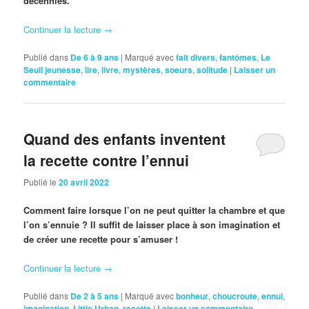
décennies.
Continuer la lecture
→
Publié dans
De 6 à 9 ans
|
Marqué avec
fait divers
,
fantômes
,
Le
Seuil jeunesse
,
lire
,
livre
,
mystères
,
soeurs
,
solitude
|
Laisser un
commentaire
Quand des enfants inventent
la recette contre l’ennui
Publié le
20 avril 2022
Comment faire lorsque l’on ne peut quitter la chambre et que
l’on s’ennuie ? Il suffit de laisser place à son imagination et
de créer une recette pour s’amuser !
Continuer la lecture
→
Publié dans
De 2 à 5 ans
|
Marqué avec
bonheur
,
choucroute
,
ennui
,
imagination
,
Little Urban
,
recette
|
Laisser un commentaire