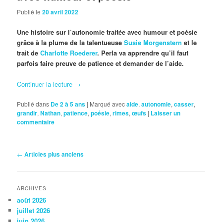
Publié le
20 avril 2022
Une histoire sur l’autonomie traitée avec humour et poésie
grâce à la plume de la talentueuse
Susie Morgenstern
et le
trait de
Charlotte Roederer
. Perla va apprendre qu’il faut
parfois faire preuve de patience et demander de l’aide.
Continuer la lecture
→
Publié dans
De 2 à 5 ans
|
Marqué avec
aide
,
autonomie
,
casser
,
grandir
,
Nathan
,
patience
,
poésie
,
rimes
,
œufs
|
Laisser un
commentaire
Navigation
←
Articles plus anciens
des
articles
ARCHIVES
août 2026
juillet 2026
juin 2026