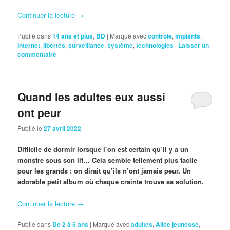
Continuer la lecture
→
Publié dans
14 ans et plus
,
BD
|
Marqué avec
contrôle
,
implants
,
Internet
,
libertés
,
surveillance
,
système
,
technologies
|
Laisser un
commentaire
Quand les adultes eux aussi
ont peur
Publié le
27 avril 2022
Difficile de dormir lorsque l’on est certain qu’il y a un
monstre sous son lit… Cela semble tellement plus facile
pour les grands : on dirait qu’ils n’ont jamais peur. Un
adorable petit album où chaque crainte trouve sa solution.
Continuer la lecture
→
Publié dans
De 2 à 5 ans
|
Marqué avec
adultes
,
Alice jeunesse
,