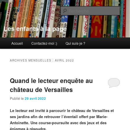
Aller
Aller
au
au
Rech
contenu
contenu
principal
secondaire
Les enfants à la page
Menu
Accueil
Contactez-moi :)
Qui suis-je ?
principal
ARCHIVES MENSUELLES :
AVRIL 2022
Quand le lecteur enquête au
château de Versailles
Publié le
29 avril 2022
Le lecteur est invité à parcourir le château de Versailles et
ses jardins afin de retrouver l’éventail offert par Marie-
Antoinette. Une course-poursuite avec des jeux et des
énigmes à résoudre.