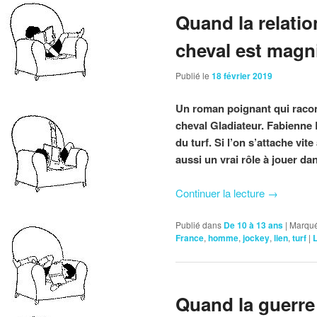
Quand la relatio
cheval est magni
Publié le
18 février 2019
Un roman poignant qui racont
cheval Gladiateur. Fabienne 
du turf. Si l’on s’attache v
aussi un vrai rôle à jouer da
Continuer la lecture
→
Publié dans
De 10 à 13 ans
|
Marqué
France
,
homme
,
jockey
,
lien
,
turf
|
Quand la guerre