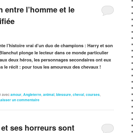
n entre l’homme et le
fiée
e l’histoire vrai d’un duo de champions : Harry et son
Blanchut plonge le lecteur dans ce monde particulier
ite aux deux héros, les personnages secondaires ont eux
ns le récit : pour tous les amoureux des chevaux !
 avec
amour
,
Angleterre
,
animal
,
blessure
,
cheval
,
courses
,
Laisser un commentaire
 et ses horreurs sont