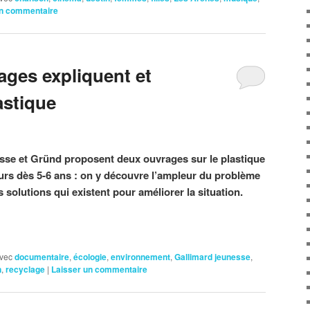
un commentaire
ges expliquent et
astique
esse et Gründ proposent deux ouvrages sur le plastique
urs dès 5-6 ans : on y découvre l’ampleur du problème
s solutions qui existent pour améliorer la situation.
vec
documentaire
,
écologie
,
environnement
,
Gallimard jeunesse
,
n
,
recyclage
|
Laisser un commentaire