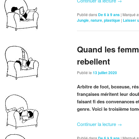
Continuer la lecture
→
Publié dans
De 6 à 9 ans
|
Marqué a
Jungle
,
nature
,
plastique
|
Laisser 
Quand les femme
rebellent
Publié le
13 juillet 2020
Arbitre de foot, boxeuse, r
françaises méritent leur doub
faisant fi des convenances et
genre. Voici le troisième to
Continuer la lecture
→
Publié dans
De 6 à 9 ans
|
Marqué a