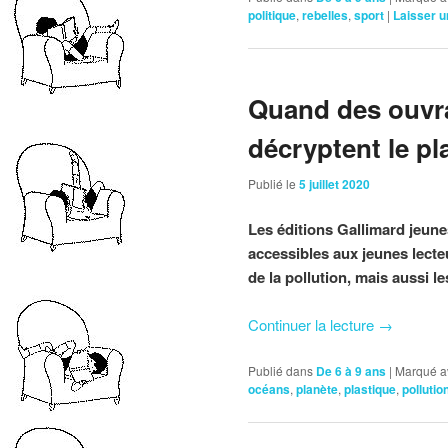
politique
,
rebelles
,
sport
|
Laisser 
Quand des ouvra
décryptent le pl
Publié le
5 juillet 2020
Les éditions Gallimard jeun
accessibles aux jeunes lecte
de la pollution, mais aussi le
Continuer la lecture
→
Publié dans
De 6 à 9 ans
|
Marqué a
océans
,
planète
,
plastique
,
pollutio