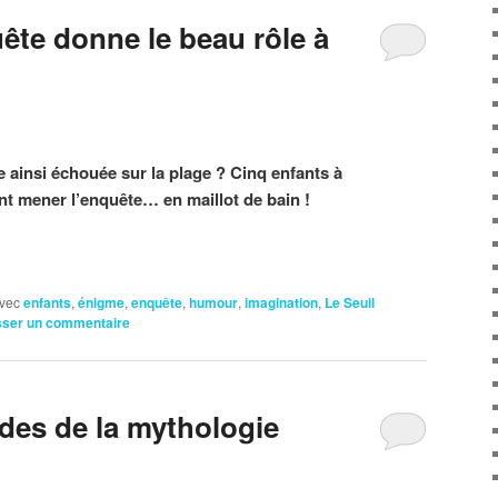
te donne le beau rôle à
re ainsi échouée sur la plage ? Cinq enfants à
ont mener l’enquête… en maillot de bain !
vec
enfants
,
énigme
,
enquête
,
humour
,
imagination
,
Le Seuil
sser un commentaire
des de la mythologie