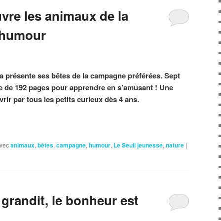
re les animaux de la
 humour
a présente ses bêtes de la campagne préférées. Sept
e de 192 pages pour apprendre en s’amusant ! Une
ir par tous les petits curieux dès 4 ans.
vec
animaux
,
bêtes
,
campagne
,
humour
,
Le Seuil jeunesse
,
nature
|
grandit, le bonheur est