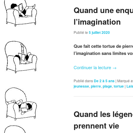
Quand une enquê
l’imagination
Publié le
5 juillet 2020
Que fait cette tortue de pier
l’imagination sans limites v
Continuer la lecture
→
Publié dans
De 2 à 5 ans
|
Marqué a
jeunesse
,
pierre
,
plage
,
tortue
|
Lai
Quand les légen
prennent vie