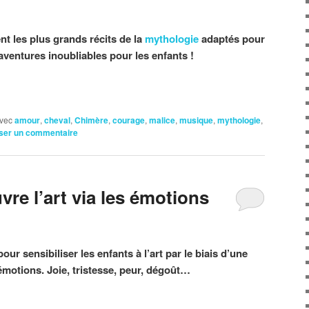
t les plus grands récits de la
mythologie
adaptés pour
 aventures inoubliables pour les enfants !
vec
amour
,
cheval
,
Chimère
,
courage
,
malice
,
musique
,
mythologie
,
ser un commentaire
re l’art via les émotions
ur sensibiliser les enfants à l’art par le biais d’une
 émotions. Joie, tristesse, peur, dégoût…