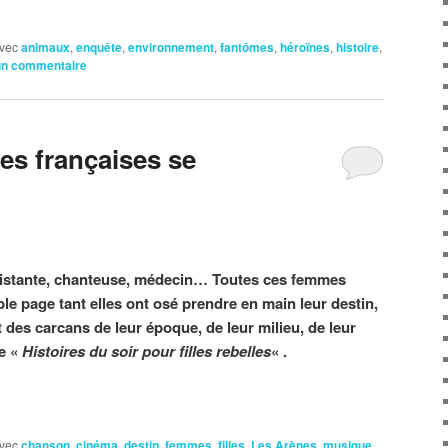
vec
animaux
,
enquête
,
environnement
,
fantômes
,
héroïnes
,
histoire
,
un commentaire
s françaises se
ésistante, chanteuse, médecin… Toutes ces femmes
le page tant elles ont osé prendre en main leur destin,
 des carcans de leur époque, de leur milieu, de leur
me «
Histoires du soir pour filles rebelles
« .
vec
chanson
,
cinéma
,
destin
,
femmes
,
filles
,
Les Arènes
,
musique
,