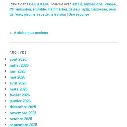
Publié dans
De 6 à 9 ans
|
Marqué avec
amitié
,
animal
,
chef
,
classe
,
CP
,
émission
,
entraide
,
Flammarion
,
gâteau
,
lapin
,
maîtresse
,
peur
de l'eau
,
piscine
,
recette
,
télévision
|
Une
réponse
Navigation
←
Articles plus anciens
des
articles
ARCHIVES
août 2026
juillet 2026
juin 2026
mai 2026
avril 2026
mars 2026
février 2026
janvier 2026
décembre 2025
novembre 2025
octobre 2025
septembre 2025