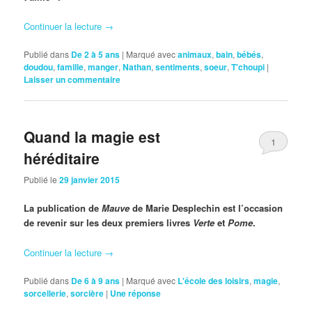
Continuer la lecture
→
Publié dans
De 2 à 5 ans
|
Marqué avec
animaux
,
bain
,
bébés
,
doudou
,
famille
,
manger
,
Nathan
,
sentiments
,
soeur
,
T'choupi
|
Laisser un commentaire
Quand la magie est
1
héréditaire
Publié le
29 janvier 2015
La publication de
Mauve
de Marie Desplechin est l’occasion
de revenir sur les deux premiers livres
Verte
et
Pome
.
Continuer la lecture
→
Publié dans
De 6 à 9 ans
|
Marqué avec
L'école des loisirs
,
magie
,
sorcellerie
,
sorcière
|
Une
réponse