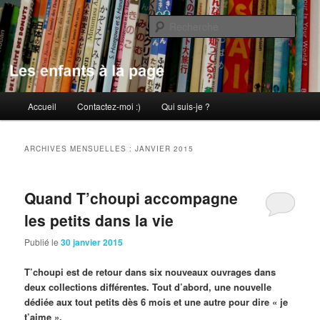
Aller
Aller
au
au
Rech
contenu
contenu
principal
secondaire
Les enfants à la page
Menu
Accueil
Contactez-moi :)
Qui suis-je ?
principal
ARCHIVES MENSUELLES :
JANVIER 2015
Quand T’choupi accompagne
les petits dans la vie
Publié le
30 janvier 2015
T’choupi est de retour dans six nouveaux ouvrages dans
deux collections différentes. Tout d’abord, une nouvelle
dédiée aux tout petits dès 6 mois et une autre pour dire « je
t’aime ».