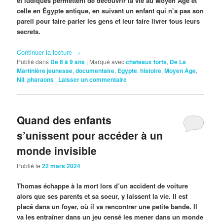
et ludiques permettent de découvrir la vie au Moyen Âge et
celle en Égypte antique, en suivant un enfant qui n’a pas son
pareil pour faire parler les gens et leur faire livrer tous leurs
secrets.
Continuer la lecture
→
Publié dans
De 6 à 9 ans
|
Marqué avec
châteaux forts
,
De La
Martinière jeunesse
,
documentaire
,
Egypte
,
histoire
,
Moyen Âge
,
Nil
,
pharaons
|
Laisser un commentaire
Quand des enfants
s’unissent pour accéder à un
monde invisible
Publié le
22 mars 2024
Thomas échappe à la mort lors d’un accident de voiture
alors que ses parents et sa soeur, y laissent la vie. Il est
placé dans un foyer, où il va rencontrer une petite bande. Il
va les entraîner dans un jeu censé les mener dans un monde