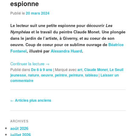
espionne
Publié le
20 mars 2024
Le lecteur suit une petite espionne pour découvrir
Les
Nymphéas
et le travail du peintre Claude Monet. Une plongée
dans le jardin de l’artiste, à Giverny, et au coeur de son
oeuvre. Coup de coeur pour ce sublime ouvrage de
Béatrice
Fontanel
, illustré par
Alexandra Huard
.
Continuer la lecture
→
Publié dans
De 6 à 9 ans
|
Marqué avec
art
,
Claude Monet
,
Le Seuil
jeunesse
,
nature
,
oeuvre
,
peintre
,
peinture
,
tableau
|
Laisser un
commentaire
Navigation
←
Articles plus anciens
des
articles
ARCHIVES
août 2026
juillet 2026