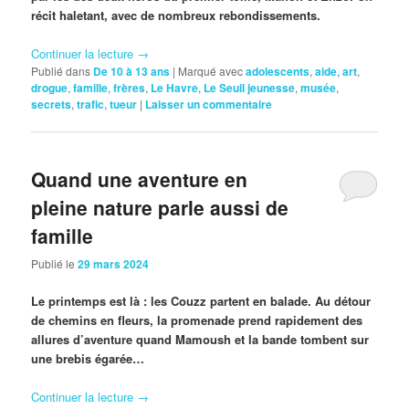
récit haletant, avec de nombreux rebondissements.
Continuer la lecture
→
Publié dans
De 10 à 13 ans
|
Marqué avec
adolescents
,
aide
,
art
,
drogue
,
famille
,
frères
,
Le Havre
,
Le Seuil jeunesse
,
musée
,
secrets
,
trafic
,
tueur
|
Laisser un commentaire
Quand une aventure en
pleine nature parle aussi de
famille
Publié le
29 mars 2024
Le printemps est là : les Couzz partent en balade. Au détour
de chemins en fleurs, la promenade prend rapidement des
allures d’aventure quand Mamoush et la bande tombent sur
une brebis égarée…
Continuer la lecture
→