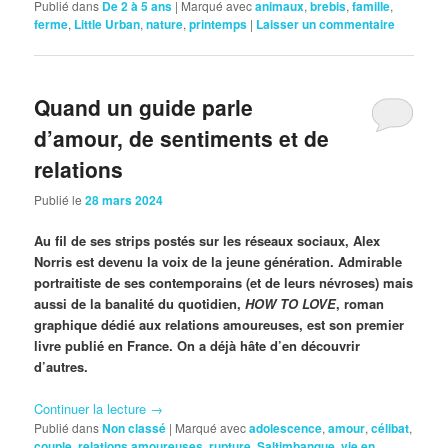
Publié dans
De 2 à 5 ans
|
Marqué avec
animaux
,
brebis
,
famille
,
ferme
,
Little Urban
,
nature
,
printemps
|
Laisser un commentaire
Quand un guide parle
d’amour, de sentiments et de
relations
Publié le
28 mars 2024
Au fil de ses strips postés sur les réseaux sociaux, Alex
Norris est devenu la voix de la jeune génération. Admirable
portraitiste de ses contemporains (et de leurs névroses) mais
aussi de la banalité du quotidien,
HOW TO LOVE
, roman
graphique dédié aux relations amoureuses, est son premier
livre publié en France. On a déjà hâte d’en découvrir
d’autres.
Continuer la lecture
→
Publié dans
Non classé
|
Marqué avec
adolescence
,
amour
,
célibat
,
couple
,
relations amoureuses
,
rupture
,
Saltimbanque
,
vie en