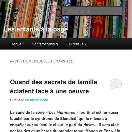
Aller
Aller
au
au
Rech
contenu
contenu
principal
secondaire
Les enfants à la page
Menu
Accueil
Contactez-moi :)
Qui suis-je ?
principal
ARCHIVES MENSUELLES :
MARS 2024
Quand des secrets de famille
éclatent face à une oeuvre
Publié le
29 mars 2024
La suite de la série «
Les Murmures
», où Bilal est lui aussi
touché par le syndrome de Stendhal, qui le mènera à
enquêter sur sa famille et sur le port du Havre… Il sera aidé
par les des deux héros du premier tome, Manon et Enzo. Un