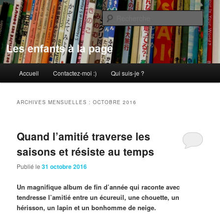
Aller
Aller
au
au
Rech
contenu
contenu
principal
secondaire
Les enfants à la page
Menu
Accueil
Contactez-moi :)
Qui suis-je ?
principal
ARCHIVES MENSUELLES :
OCTOBRE 2016
Quand l’amitié traverse les
saisons et résiste au temps
Publié le
31 octobre 2016
Un magnifique album de fin d’année qui raconte avec
tendresse l’amitié entre un écureuil, une chouette, un
hérisson, un lapin et un bonhomme de neige.