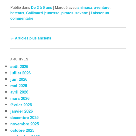
Publié dans
De 2 à 5 ans
|
Marqué avec
animaux
,
aventure
,
bateaux
,
Gallimard jeunesse
,
pirates
,
savane
|
Laisser un
commentaire
Navigation
←
Articles plus anciens
des
articles
ARCHIVES
août 2026
juillet 2026
juin 2026
mai 2026
avril 2026
mars 2026
février 2026
janvier 2026
décembre 2025
novembre 2025
octobre 2025