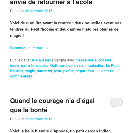
envie de retourner à l’école
Publié le
30 octobre 2016
Voici de quoi lire avant la rentrée : deux nouvelles aventures
tendres du Petit Nicolas et deux autres histoires pleines de
magie !
Continuer la lecture
→
Publié dans
De 6 à 9 ans
|
Marqué avec
classe verte
,
docteur
,
école
,
extra-terrestres
,
Gallimard jeunesse
,
imagination
,
Le Petit
Nicolas
,
magie
,
martiens
,
peur
,
piqûre
,
séparation
|
Laisser un
commentaire
Quand le courage n’a d’égal
que la bonté
Publié le
29 octobre 2016
Voici la belle histoire d’Appoos, un petit garçon indien