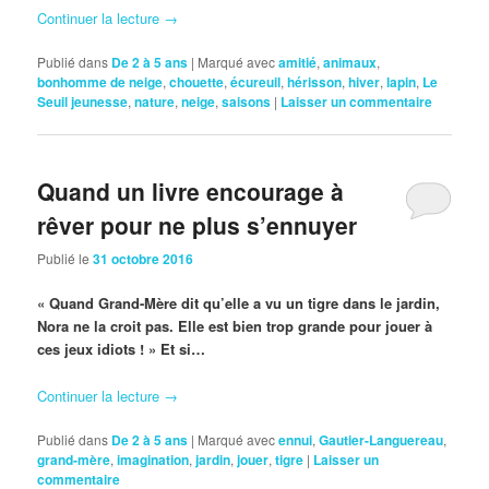
Continuer la lecture
→
Publié dans
De 2 à 5 ans
|
Marqué avec
amitié
,
animaux
,
bonhomme de neige
,
chouette
,
écureuil
,
hérisson
,
hiver
,
lapin
,
Le
Seuil jeunesse
,
nature
,
neige
,
saisons
|
Laisser un commentaire
Quand un livre encourage à
rêver pour ne plus s’ennuyer
Publié le
31 octobre 2016
« Quand Grand-Mère dit qu’elle a vu un tigre dans le jardin,
Nora ne la croit pas. Elle est bien trop grande pour jouer à
ces jeux idiots ! » Et si…
Continuer la lecture
→
Publié dans
De 2 à 5 ans
|
Marqué avec
ennui
,
Gautier-Languereau
,
grand-mère
,
imagination
,
jardin
,
jouer
,
tigre
|
Laisser un
commentaire