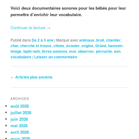
Voici deux documentaires sonores pour les bébés pour leur
permettre d’enrichir leur vocabulaire.
Continuer la lecture
→
Publié dans
De 2 à 5 ans
|
Marqué avec
animaux
,
bruit
,
chantier
,
chat
,
cherche et trouve
,
chiots
,
écouter
,
engins
,
Gründ
,
hamster
,
image
,
lapin nain
,
livres sonores
,
mot
,
observer
,
perruche
,
son
,
vocabulaire
|
Laisser un commentaire
Navigation
←
Articles plus anciens
des
articles
ARCHIVES
août 2026
juillet 2026
juin 2026
mai 2026
avril 2026
mars 2026