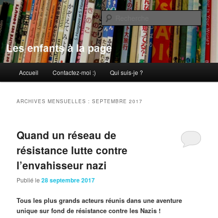
Aller
Aller
au
au
Rech
contenu
contenu
principal
secondaire
Les enfants à la page
Menu
Accueil
Contactez-moi :)
Qui suis-je ?
principal
ARCHIVES MENSUELLES :
SEPTEMBRE 2017
Quand un réseau de
résistance lutte contre
l’envahisseur nazi
Publié le
28 septembre 2017
Tous les plus grands acteurs réunis dans une aventure
unique sur fond de résistance contre les Nazis !