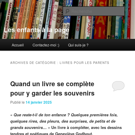
Aller
Aller
au
au
Rech
contenu
contenu
principal
secondaire
Les enfants à la page
Menu
Accueil
Contactez-moi :)
Qui suis-je ?
principal
ARCHIVES DE CATÉGORIE :
LIVRES POUR LES PARENTS
Quand un livre se complète
pour y garder les souvenirs
Publié le
14 janvier 2025
«
Que reste-t-il de ton enfance ? Quelques premières fois,
quelques rires, des pleurs, des surprises, de petits et de
grands souvenirs…
» Un livre à compléter, avec les dessins
tendres et poétiques de Geneviève Godbout.