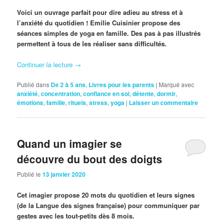
Voici un ouvrage parfait pour dire adieu au stress et à
l’anxiété du quotidien ! Emilie Cuisinier propose des
séances simples de yoga en famille. Des pas à pas illustrés
permettent à tous de les réaliser sans difficultés.
Continuer la lecture
→
Publié dans
De 2 à 5 ans
,
Livres pour les parents
|
Marqué avec
anxiété
,
concentration
,
confiance en soi
,
détente
,
dormir
,
émotions
,
famille
,
rituels
,
stress
,
yoga
|
Laisser un commentaire
Quand un imagier se
découvre du bout des doigts
Publié le
13 janvier 2020
Cet imagier propose 20 mots du quotidien et leurs signes
(de la Langue des signes française) pour communiquer par
gestes avec les tout-petits dès 8 mois.