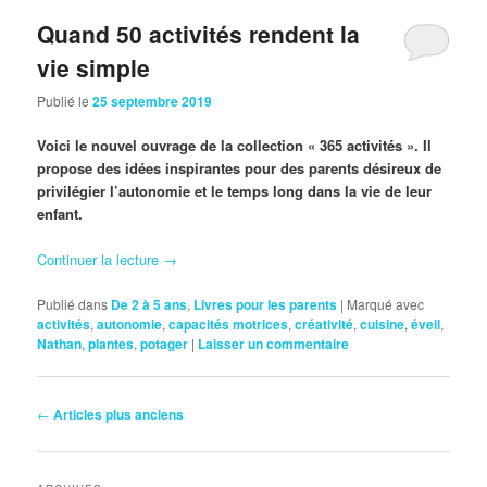
Quand 50 activités rendent la
vie simple
Publié le
25 septembre 2019
Voici le nouvel ouvrage de la collection « 365 activités ». Il
propose des idées inspirantes pour des parents désireux de
privilégier l’autonomie et le temps long dans la vie de leur
enfant.
Continuer la lecture
→
Publié dans
De 2 à 5 ans
,
Livres pour les parents
|
Marqué avec
activités
,
autonomie
,
capacités motrices
,
créativité
,
cuisine
,
éveil
,
Nathan
,
plantes
,
potager
|
Laisser un commentaire
Navigation
←
Articles plus anciens
des
articles