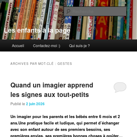
Aller
Aller
au
au
Rech
contenu
contenu
principal
secondaire
Les enfants à la page
Menu
Accueil
Contactez-moi :)
Qui suis-je ?
principal
ARCHIVES PAR MOT-CLÉ :
GESTES
Quand un imagier apprend
les signes aux tout-petits
Publié le
2 juin 2026
Un imagier pour les parents et les bébés entre 6 mois et 2
ans.Une pratique facile et ludique, qui permet d’échanger
avec son enfant autour de ses premiers besoins, ses
premières envies, ses premières bonnes choses à goûter…