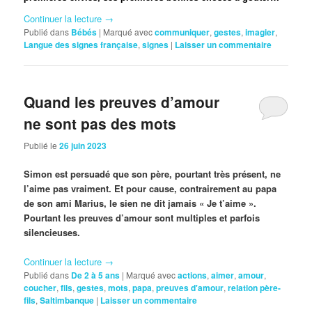
Continuer la lecture
→
Publié dans
Bébés
|
Marqué avec
communiquer
,
gestes
,
imagier
,
Langue des signes française
,
signes
|
Laisser un commentaire
Quand les preuves d’amour
ne sont pas des mots
Publié le
26 juin 2023
Simon est persuadé que son père, pourtant très présent, ne
l’aime pas vraiment. Et pour cause, contrairement au papa
de son ami Marius, le sien ne dit jamais « Je t’aime ».
Pourtant les preuves d’amour sont multiples et parfois
silencieuses.
Continuer la lecture
→
Publié dans
De 2 à 5 ans
|
Marqué avec
actions
,
aimer
,
amour
,
coucher
,
fils
,
gestes
,
mots
,
papa
,
preuves d'amour
,
relation père-
fils
,
Saltimbanque
|
Laisser un commentaire