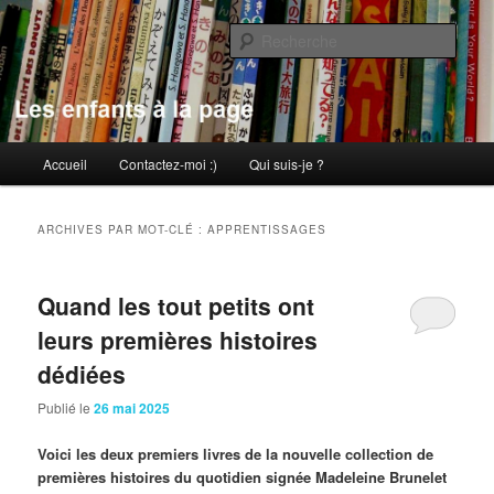
Aller
Aller
au
au
Rech
contenu
contenu
principal
secondaire
Les enfants à la page
Menu
Accueil
Contactez-moi :)
Qui suis-je ?
principal
ARCHIVES PAR MOT-CLÉ :
APPRENTISSAGES
Quand les tout petits ont
leurs premières histoires
dédiées
Publié le
26 mai 2025
Voici les deux premiers livres de la nouvelle collection de
premières histoires du quotidien signée Madeleine Brunelet