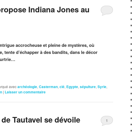
ropose Indiana Jones au
ntrigue accrocheuse et pleine de mystères, où
e, tente d’échapper à des bandits, dans le décor
urtrie…
rqué avec
archéologie
,
Casterman
,
clé
,
Egypte
,
sépulture
,
Syrie
,
n
|
Laisser un commentaire
e Tautavel se dévoile
1