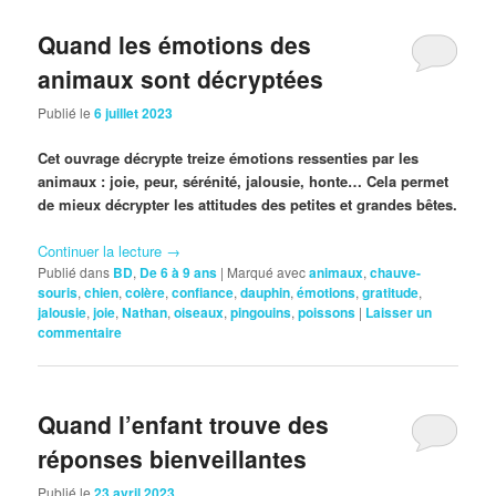
Quand les émotions des
animaux sont décryptées
Publié le
6 juillet 2023
Cet ouvrage décrypte treize émotions ressenties par les
animaux : joie, peur, sérénité, jalousie, honte… Cela permet
de mieux décrypter les attitudes des petites et grandes bêtes.
Continuer la lecture
→
Publié dans
BD
,
De 6 à 9 ans
|
Marqué avec
animaux
,
chauve-
souris
,
chien
,
colère
,
confiance
,
dauphin
,
émotions
,
gratitude
,
jalousie
,
joie
,
Nathan
,
oiseaux
,
pingouins
,
poissons
|
Laisser un
commentaire
Quand l’enfant trouve des
réponses bienveillantes
Publié le
23 avril 2023