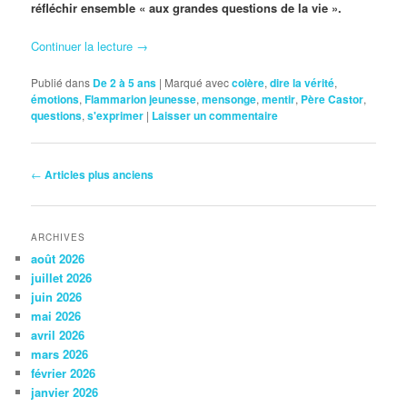
réfléchir ensemble « aux grandes questions de la vie ».
Continuer la lecture
→
Publié dans
De 2 à 5 ans
|
Marqué avec
colère
,
dire la vérité
,
émotions
,
Flammarion jeunesse
,
mensonge
,
mentir
,
Père Castor
,
questions
,
s'exprimer
|
Laisser un commentaire
Navigation
←
Articles plus anciens
des
articles
ARCHIVES
août 2026
juillet 2026
juin 2026
mai 2026
avril 2026
mars 2026
février 2026
janvier 2026