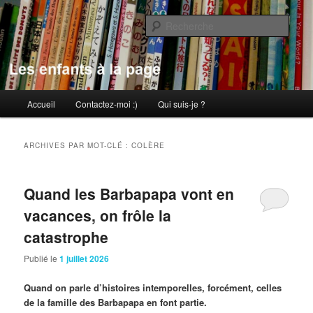
Aller
Aller
au
au
Rech
contenu
contenu
principal
secondaire
Les enfants à la page
Menu
Accueil
Contactez-moi :)
Qui suis-je ?
principal
ARCHIVES PAR MOT-CLÉ :
COLÈRE
Quand les Barbapapa vont en
vacances, on frôle la
catastrophe
Publié le
1 juillet 2026
Quand on parle d’histoires intemporelles, forcément, celles
de la famille des Barbapapa en font partie.