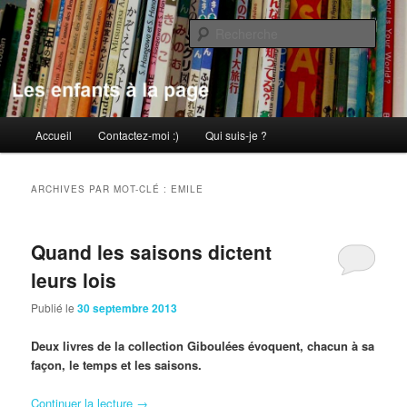
Aller
Aller
au
au
Rech
contenu
contenu
principal
secondaire
Les enfants à la page
Menu
Accueil
Contactez-moi :)
Qui suis-je ?
principal
ARCHIVES PAR MOT-CLÉ :
EMILE
Quand les saisons dictent
leurs lois
Publié le
30 septembre 2013
Deux livres de la collection Giboulées évoquent, chacun à sa
façon, le temps et les saisons.
Continuer la lecture
→