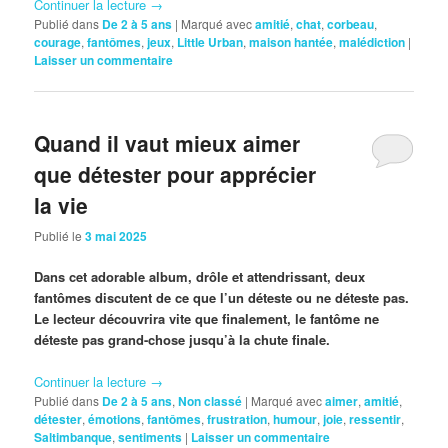
Continuer la lecture
→
Publié dans
De 2 à 5 ans
|
Marqué avec
amitié
,
chat
,
corbeau
,
courage
,
fantômes
,
jeux
,
Little Urban
,
maison hantée
,
malédiction
|
Laisser un commentaire
Quand il vaut mieux aimer
que détester pour apprécier
la vie
Publié le
3 mai 2025
Dans cet adorable album, drôle et attendrissant, deux
fantômes discutent de ce que l’un déteste ou ne déteste pas.
Le lecteur découvrira vite que finalement, le fantôme ne
déteste pas grand-chose jusqu’à la chute finale.
Continuer la lecture
→
Publié dans
De 2 à 5 ans
,
Non classé
|
Marqué avec
aimer
,
amitié
,
détester
,
émotions
,
fantômes
,
frustration
,
humour
,
joie
,
ressentir
,
Saltimbanque
,
sentiments
|
Laisser un commentaire