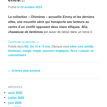
Publié le
20 octobre 2023
La collection « Chimères » accueille
Emmy et les derniers
elfes
, une nouvelle série qui transporte ses lecteurs au
centre d’un conflit opposant deux clans elfiques.
Alia,
chasseuse de fantômes
est aussi de retour dans un tome 2.
Continuer la lecture
→
Publié dans
BD
,
De 10 à 13 ans
|
Marqué avec
elfes
,
exil
,
famille
,
fantômes
,
Jungle
,
magie
,
pouvoirs magiques
,
Terre
|
Laisser un
commentaire
Navigation
←
Articles plus anciens
des
articles
ARCHIVES
août 2026
juillet 2026
juin 2026