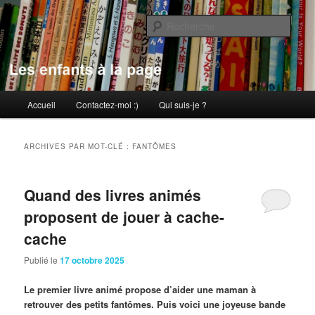
Aller
Aller
au
au
Rech
contenu
contenu
principal
secondaire
Les enfants à la page
Menu
Accueil
Contactez-moi :)
Qui suis-je ?
principal
ARCHIVES PAR MOT-CLÉ :
FANTÔMES
Quand des livres animés
proposent de jouer à cache-
cache
Publié le
17 octobre 2025
Le premier livre animé propose d’aider une maman à
retrouver des petits fantômes. Puis voici une joyeuse bande