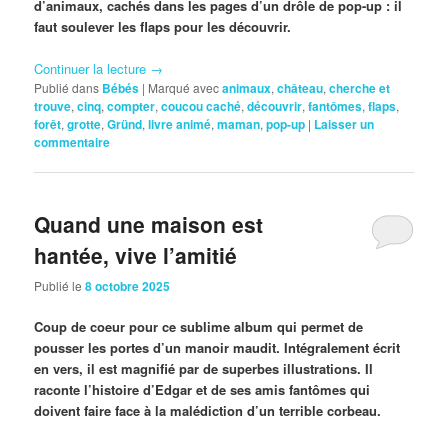
d’animaux, cachés dans les pages d’un drôle de pop-up : il
faut soulever les flaps pour les découvrir.
Continuer la lecture
→
Publié dans
Bébés
|
Marqué avec
animaux
,
château
,
cherche et
trouve
,
cinq
,
compter
,
coucou caché
,
découvrir
,
fantômes
,
flaps
,
forêt
,
grotte
,
Gründ
,
livre animé
,
maman
,
pop-up
|
Laisser un
commentaire
Quand une maison est
hantée, vive l’amitié
Publié le
8 octobre 2025
Coup de coeur pour ce sublime album qui permet de
pousser les portes d’un manoir maudit. Intégralement écrit
en vers, il est magnifié par de superbes illustrations. Il
raconte l’histoire d’Edgar et de ses amis fantômes qui
doivent faire face à la malédiction d’un terrible corbeau.