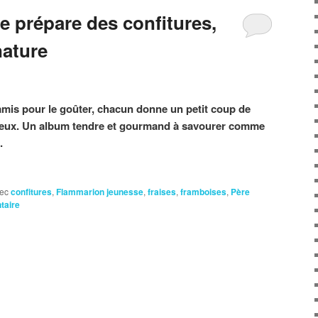
 prépare des confitures,
nature
amis pour le goûter, chacun donne un petit coup de
joyeux. Un album tendre et gourmand à savourer comme
.
ec
confitures
,
Flammarion jeunesse
,
fraises
,
framboises
,
Père
taire