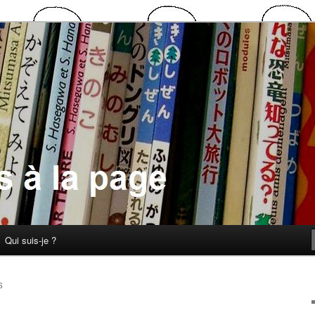
 la page
Qui suis-je ?
S