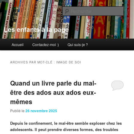
Aller
Aller
au
au
Rech
contenu
contenu
principal
secondaire
Les enfants à la page
Menu
Accueil
Contactez-moi :)
Qui suis-je ?
principal
ARCHIVES PAR MOT-CLÉ :
IMAGE DE SOI
Quand un livre parle du mal-
être des ados aux ados eux-
mêmes
Publié le
26 novembre 2025
Depuis le confinement, le mal-être semble exploser chez les
adolescents. Il peut prendre diverses formes, des troubles