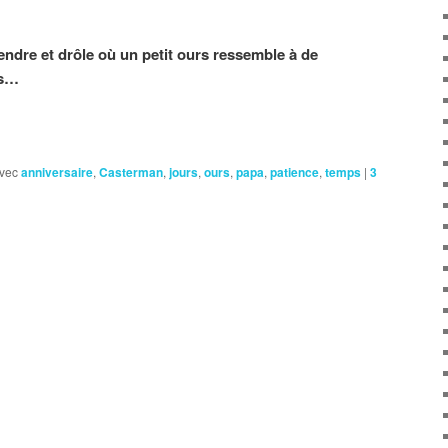
tendre et drôle où un petit ours ressemble à de
ts…
vec
anniversaire
,
Casterman
,
jours
,
ours
,
papa
,
patience
,
temps
|
3