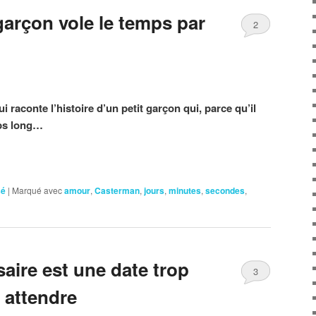
garçon vole le temps par
2
 raconte l’histoire d’un petit garçon qui, parce qu’il
mps long…
sé
|
Marqué avec
amour
,
Casterman
,
jours
,
minutes
,
secondes
,
aire est une date trop
3
 attendre