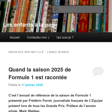
Aller
Aller
au
au
Rech
contenu
contenu
principal
secondaire
Les enfants à la page
Menu
Accueil
Contactez-moi :)
Qui suis-je ?
principal
ARCHIVES PAR MOT-CLÉ :
LANDO NORRIS
Quand la saison 2025 de
Formule 1 est racontée
Publié le
17 janvier 2026
C’est l’annuel de référence de la saison de Formule 1
présenté par Frédéric Ferret, journaliste français de
L’Equipe
présent lors de tous les Grands Prix.
Préface de l’ancien
pilote, Mark Webber.