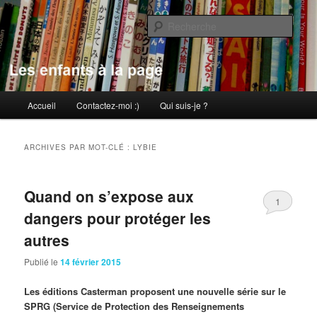
Aller
Aller
au
au
Rech
contenu
contenu
principal
secondaire
Les enfants à la page
Menu
Accueil
Contactez-moi :)
Qui suis-je ?
principal
ARCHIVES PAR MOT-CLÉ :
LYBIE
Quand on s’expose aux
1
dangers pour protéger les
autres
Publié le
14 février 2015
Les éditions Casterman proposent une nouvelle série sur le
SPRG (Service de Protection des Renseignements