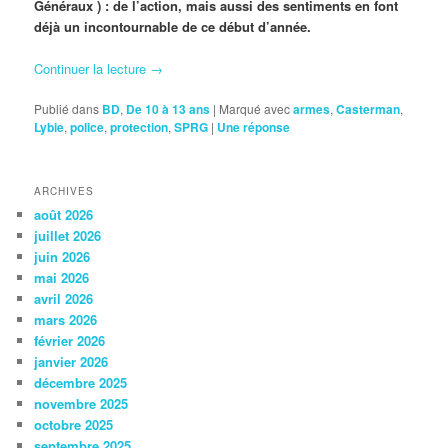
Généraux ) : de l’action, mais aussi des sentiments en font
déjà un incontournable de ce début d’année.
Continuer la lecture
→
Publié dans
BD
,
De 10 à 13 ans
|
Marqué avec
armes
,
Casterman
,
Lybie
,
police
,
protection
,
SPRG
|
Une
réponse
ARCHIVES
août 2026
juillet 2026
juin 2026
mai 2026
avril 2026
mars 2026
février 2026
janvier 2026
décembre 2025
novembre 2025
octobre 2025
septembre 2025