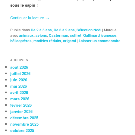
sous le sapin !
Continuer la lecture
→
Publié dans
De 2 à 5 ans
,
De 6 à 9 ans
,
Sélection Noël
|
Marqué
avec
animaux
,
avions
,
Casterman
,
coffret
,
Gallimard jeunesse
,
hélicoptères
,
modèles réduits
,
origami
|
Laisser un commentaire
ARCHIVES
août 2026
juillet 2026
juin 2026
mai 2026
avril 2026
mars 2026
février 2026
janvier 2026
décembre 2025
novembre 2025
octobre 2025