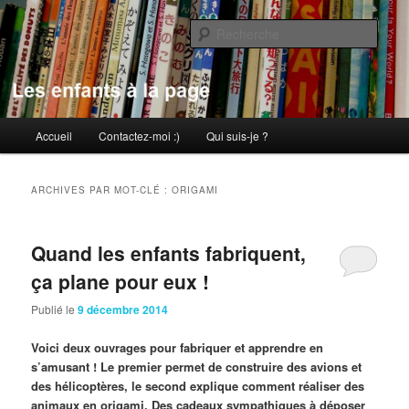
Aller
Aller
au
au
Rech
contenu
contenu
principal
secondaire
Les enfants à la page
Menu
Accueil
Contactez-moi :)
Qui suis-je ?
principal
ARCHIVES PAR MOT-CLÉ :
ORIGAMI
Quand les enfants fabriquent,
ça plane pour eux !
Publié le
9 décembre 2014
Voici deux ouvrages pour fabriquer et apprendre en
s’amusant ! Le premier permet de construire des avions et
des hélicoptères, le second explique comment réaliser des
animaux en origami. Des cadeaux sympathiques à déposer