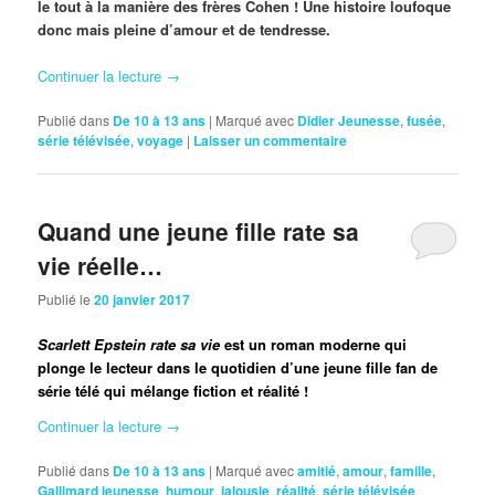
le tout à la manière des frères Cohen ! Une histoire loufoque
donc mais pleine d’amour et de tendresse.
Continuer la lecture
→
Publié dans
De 10 à 13 ans
|
Marqué avec
Didier Jeunesse
,
fusée
,
série télévisée
,
voyage
|
Laisser un commentaire
Quand une jeune fille rate sa
vie réelle…
Publié le
20 janvier 2017
Scarlett Epstein rate sa vie
est un roman moderne qui
plonge le lecteur dans le quotidien d’une jeune fille fan de
série télé qui mélange fiction et réalité !
Continuer la lecture
→
Publié dans
De 10 à 13 ans
|
Marqué avec
amitié
,
amour
,
famille
,
Gallimard jeunesse
,
humour
,
jalousie
,
réalité
,
série télévisée
,