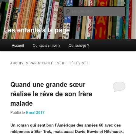
Aller
Aller
au
au
Rech
contenu
contenu
principal
secondaire
Les enfants à la page
Menu
Accueil
Contactez-moi :)
Qui suis-je ?
principal
ARCHIVES PAR MOT-CLÉ :
SÉRIE TÉLÉVISÉE
Quand une grande sœur
réalise le rêve de son frère
malade
Publié le
9 mai 2017
Un roman qui sent bon l’Amérique des années 60 avec des
références à Star Trek, mais aussi David Bowie et Hitchcock,