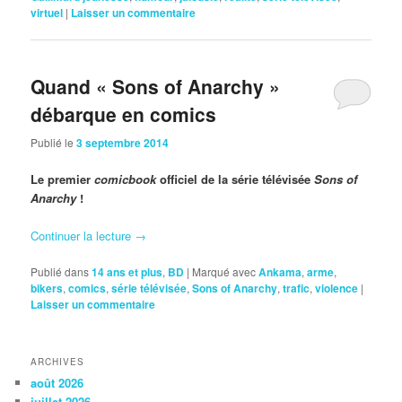
virtuel
|
Laisser un commentaire
Quand « Sons of Anarchy »
débarque en comics
Publié le
3 septembre 2014
Le premier
comicbook
officiel de la série télévisée
Sons of
Anarchy
!
Continuer la lecture
→
Publié dans
14 ans et plus
,
BD
|
Marqué avec
Ankama
,
arme
,
bikers
,
comics
,
série télévisée
,
Sons of Anarchy
,
trafic
,
violence
|
Laisser un commentaire
ARCHIVES
août 2026
juillet 2026