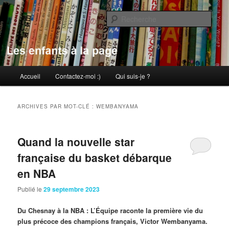
Aller
Aller
au
au
Rech
contenu
contenu
principal
secondaire
Les enfants à la page
Menu
Accueil
Contactez-moi :)
Qui suis-je ?
principal
ARCHIVES PAR MOT-CLÉ :
WEMBANYAMA
Quand la nouvelle star
française du basket débarque
en NBA
Publié le
29 septembre 2023
Du Chesnay à la NBA : L’Équipe raconte la première vie du
plus précoce des champions français, Victor Wembanyama.