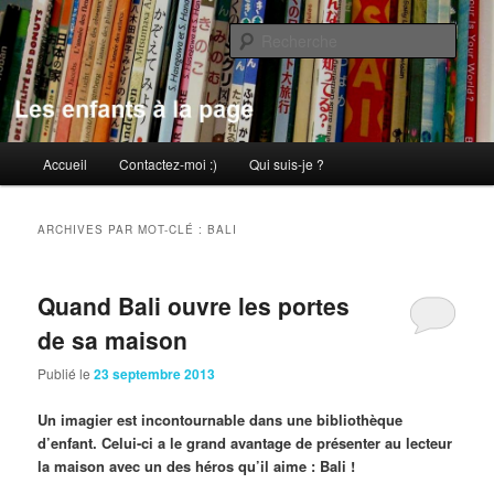
Aller
Aller
au
au
Rech
contenu
contenu
principal
secondaire
Les enfants à la page
Menu
Accueil
Contactez-moi :)
Qui suis-je ?
principal
ARCHIVES PAR MOT-CLÉ :
BALI
Quand Bali ouvre les portes
de sa maison
Publié le
23 septembre 2013
Un imagier est incontournable dans une bibliothèque
d’enfant. Celui-ci a le grand avantage de présenter au lecteur
la maison avec un des héros qu’il aime : Bali !