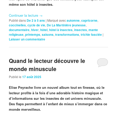
même son hôtel à insectes.
Continuer la lecture
→
Publié dans
De 2 à 5 ans
|
Marqué avec
automne
,
capricorne
,
coccinelles
,
cycle de vie
,
De La Martinière jeunesse
,
documentaire
,
hiver
,
hôtel
,
hôtel à insectes
,
insectes
,
mante
religieuse
,
printemps
,
saisons
,
transformations
,
trichie fasciée
|
Laisser un commentaire
Quand le lecteur découvre le
monde minuscule
Publié le
17 août 2025
Elise Peyrache livre un nouvel album tout en finesse, où le
lecteur profite à la fois d’une adorable histoire magique et
d’informations sur les insectes de cet univers minuscule.
Des flaps permettent à l’enfant de mieux s’immerger dans ce
monde merveilleux.