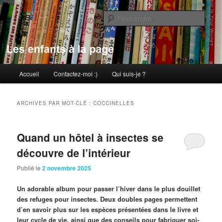
Aller
Aller
au
au
Rech
contenu
contenu
principal
secondaire
Les enfants à la page
Menu
Accueil
Contactez-moi :)
Qui suis-je ?
principal
ARCHIVES PAR MOT-CLÉ :
COCCINELLES
Quand un hôtel à insectes se
découvre de l’intérieur
Publié le
2 novembre 2025
Un adorable album pour passer l’hiver dans le plus douillet
des refuges pour insectes. Deux doubles pages permettent
d’en savoir plus sur les espèces présentées dans le livre et
leur cycle de vie, ainsi que des conseils pour fabriquer soi-