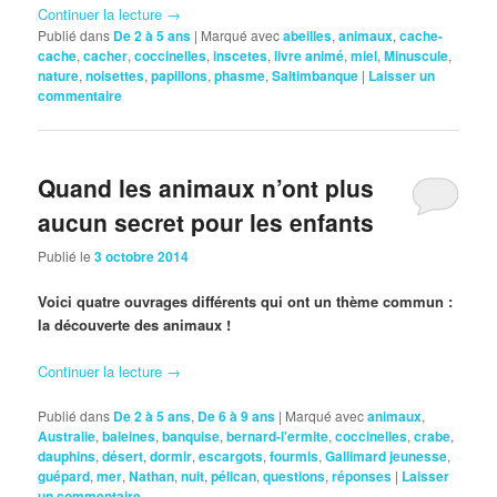
Continuer la lecture
→
Publié dans
De 2 à 5 ans
|
Marqué avec
abeilles
,
animaux
,
cache-
cache
,
cacher
,
coccinelles
,
inscetes
,
livre animé
,
miel
,
Minuscule
,
nature
,
noisettes
,
papillons
,
phasme
,
Saltimbanque
|
Laisser un
commentaire
Quand les animaux n’ont plus
aucun secret pour les enfants
Publié le
3 octobre 2014
Voici quatre ouvrages différents qui ont un thème commun :
la découverte des animaux !
Continuer la lecture
→
Publié dans
De 2 à 5 ans
,
De 6 à 9 ans
|
Marqué avec
animaux
,
Australie
,
baleines
,
banquise
,
bernard-l'ermite
,
coccinelles
,
crabe
,
dauphins
,
désert
,
dormir
,
escargots
,
fourmis
,
Gallimard jeunesse
,
guépard
,
mer
,
Nathan
,
nuit
,
pélican
,
questions
,
réponses
|
Laisser
un commentaire